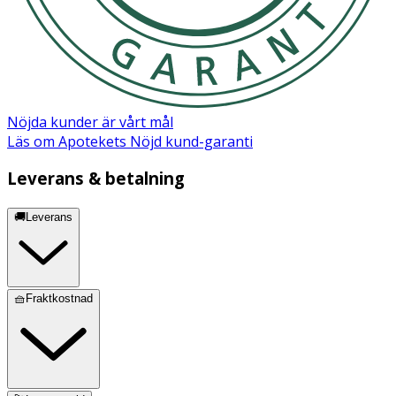
• Klorhexidin • Tris-EDTA • Fytosfingosin • Safflorolja •
Syntetisk köttarom
Nöjda kunder är vårt mål
Läs om Apotekets Nöjd kund-garanti
Säkerhetsdtablad (PDF)
Leverans & betalning
🚚Leverans
🧺Fraktkostnad