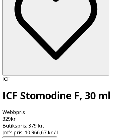
ICF
ICF Stomodine F, 30 ml
Webbpris
329
kr
Butikspris:
379 kr
,
Jmfs.pris:
10 966,67 kr / l