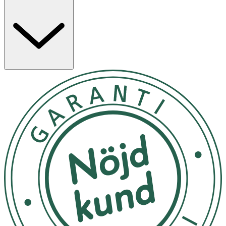
munslemhinnans funktioner och har en syntetisk
köttsmak.
Användning
- Massera försiktigt. Applicera 1–2 gånger dagligen enligt
rekommendation från din veterinär.
- Använd i minst 15–20 dagar.
- Djurets kroppsvikt - Mängd Stomodine F på varje sida:
- Hund, katt 0,5–5 kg: 1 cm
- Hund 5–15 kg: 2 cm
- Hund 15–25 kg: 3 cm
- Hund >25 kg: 4 cm
- Förvaras i rumstemperatur.
Innehåll