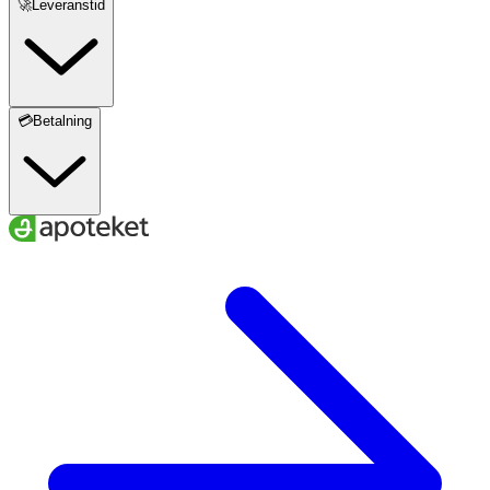
🚀Leveranstid
💳Betalning