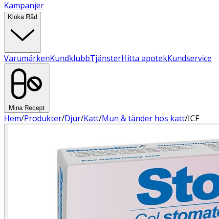
Kampanjer
Kloka Råd
Varumärken
Kundklubb
Tjänster
Hitta apotek
Kundservice
Mina Recept
Hem
/
Produkter
/
Djur
/
Katt
/
Mun & tänder hos katt
/
ICF