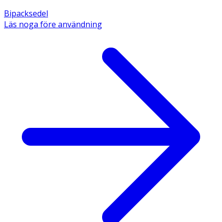
Bipacksedel
Läs noga före användning