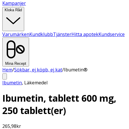
Kampanjer
Kloka Råd
Varumärken
Kundklubb
Tjänster
Hitta apotek
Kundservice
Mina Recept
Hem
/
Sökbar, ej köpb, ej kat
/
Ibumetin®
Ibumetin
,
Läkemedel
Ibumetin, tablett 600 mg,
250 tablett(er)
265,98
kr