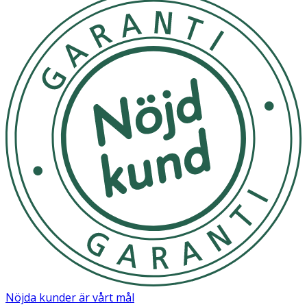
innehåller även milda exfolierande komponenter som
amber powder, wintergreen-extrakt och enzymer (lipase
och protease) som tillsammans hjälper till att varsamt
avlägsna döda hudceller och förbättra hudens struktur.
Egenskaper: Djuprengör pore
Fördela en lagom mängd i handflatan och massera
noggrant med små uppåtgående rörelser på vått ansikte.
Skölj sedan av med ljummet vatten. Använd morgon och
kväll. Vi rekommenderar att du först tvättat dig med en
oljetvätt och sedan använder denna skumtvätt som steg
två för att på bästa sätt bli av med både oljebaserad och
vattenbaserad smuts. På så sätt förbereder du bäst
huden för efterkommande serum och krämer.
Förvara torrt och svalt och ej i direkt solljus.
OK för gravida och ammande:
Ja
Nöjda kunder är vårt mål
Ingredienser: