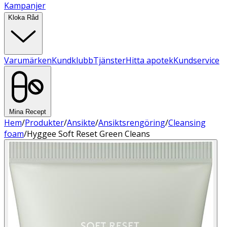
Kampanjer
Kloka Råd
Varumärken
Kundklubb
Tjänster
Hitta apotek
Kundservice
Mina Recept
Hem
/
Produkter
/
Ansikte
/
Ansiktsrengöring
/
Cleansing
foam
/
Hyggee Soft Reset Green Cleans