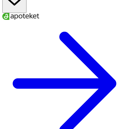
Ethylhexylglycerin, Octanediol, Lipase, Protease