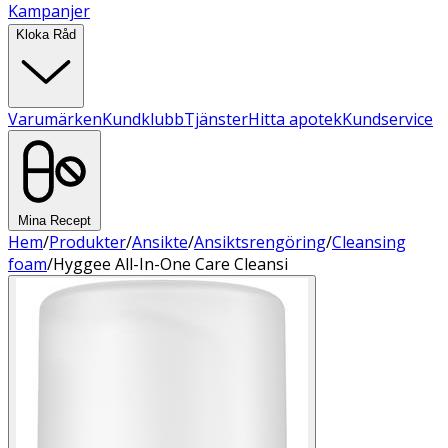
Kampanjer
Kloka Råd
Varumärken
Kundklubb
Tjänster
Hitta apotek
Kundservice
Mina Recept
Hem
/
Produkter
/
Ansikte
/
Ansiktsrengöring
/
Cleansing
foam
/
Hyggee All-In-One Care Cleansi