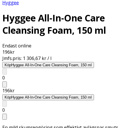
Hyggee
Hyggee All-In-One Care
Cleansing Foam, 150 ml
Endast online
196
kr
Jmfs.pris:
1 306,67 kr / l
Köp
Hyggee All-In-One Care Cleansing Foam, 150 ml
0
196
kr
Köp
Hyggee All-In-One Care Cleansing Foam, 150 ml
0
En mild skumrengöring som effektivt avlägsnar smuts