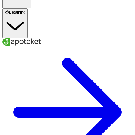
Phytosterols
💳Betalning