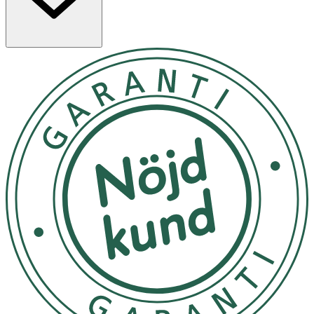
Rengöringen är berikad med björksav (Betula Platyphylla
Japonica Juice), som är naturligt rik på mineraler och
hjälper huden att behålla sin fuktbalans. Xylitylglucoside,
anhydroxylitol och xylitol, som utvinns ur växtbaserade
sockerarter, fungerar som naturliga fuktbindare och
hjälper huden att hålla kvar fukt, vilket förhindrar
uttorkning efter rengöring. Extrakt från såpört
(Saponaria Officinalis Leaf Extract), grönt te (Camellia
Sinensis Leaf Ex
Denna skumtvätt tar bort lätt make-up men vi
rekommenderar att starta rengöringen med en oljetvätt
och sedan fortsätta med denna som steg två. Fukta
ansiktet och pumpa 2-3 pumpar i handflatan och
massera in med små cirkelrörelser innan du sköljer av allt
med ljummet vatten.
Förvara torrt och svalt och ej i direkt solljus.
OK för gravida och ammande:
Ja