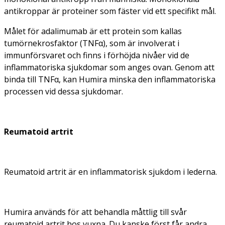
antikroppar är proteiner som fäster vid ett specifikt mål.
Målet för adalimumab är ett protein som kallas
tumörnekrosfaktor (TNFα), som är involverat i
immunförsvaret och finns i förhöjda nivåer vid de
inflammatoriska sjukdomar som anges ovan. Genom att
binda till TNFα, kan Humira minska den inflammatoriska
processen vid dessa sjukdomar.
Reumatoid artrit
Reumatoid artrit är en inflammatorisk sjukdom i lederna.
Humira används för att behandla måttlig till svår
reumatoid artrit hos vuxna. Du kanske först får andra