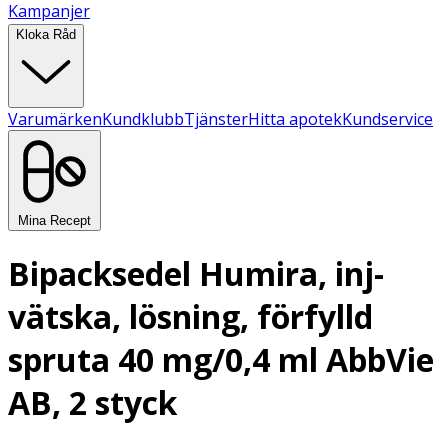
Kampanjer
Kloka Råd
Varumärken
Kundklubb
Tjänster
Hitta apotek
Kundservice
Mina Recept
Bipacksedel Humira, inj-
vätska, lösning, förfylld
spruta 40 mg/0,4 ml AbbVie
AB, 2 styck