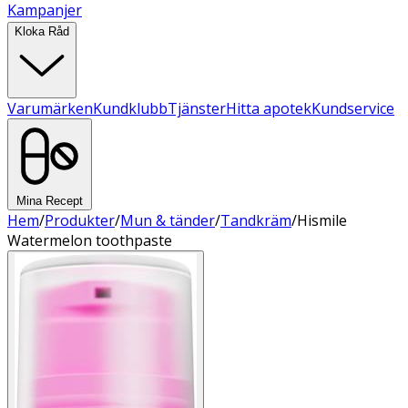
Kampanjer
Kloka Råd
Varumärken
Kundklubb
Tjänster
Hitta apotek
Kundservice
Mina Recept
Hem
/
Produkter
/
Mun & tänder
/
Tandkräm
/
Hismile
Watermelon toothpaste