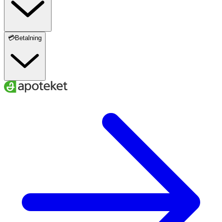
💳Betalning