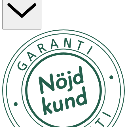
en roligare rutin.
Tandkrämen innehåller 1100 ppm fluor och är utvecklad
för att ge en fräsch andedräkt och en ren känsla i
munnen. Produkten är vegansk och fri från animaliska
ingredienser.
Egenskaper
· Tandkräm med smak av vattenmelon
· Innehåller Fluorid+ formula
· Minskar känslighet och bidrar till fräsch andedräkt
· Vegansk och fri från animaliska ingredienser
Användning
· Används dagligen, morgon och kväll.
· Rekommenderas ej för barn under 6 år.