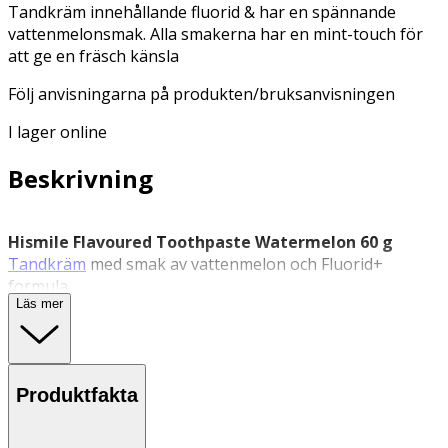
Tandkräm innehållande fluorid & har en spännande
vattenmelonsmak. Alla smakerna har en mint-touch för
att ge en fräsch känsla
Följ anvisningarna på produkten/bruksanvisningen
I lager online
Beskrivning
Hismile Flavoured Toothpaste Watermelon 60 g
Tandkräm
med smak av vattenmelon och Fluorid+
formula.
Läs mer
Hismile Flavoured Toothpaste Watermelon är en
tandkräm
som kombinerar en fruktig smakupplevelse
med en vårdande formula. Den innehåller Hismiles
Fluorid+ teknologi som bidrar till att förebygga karies,
Produktfakta
minska känslighet och bidra till ett friskare tandkött. Den
friska smaken av vattenmelon gör tandborstningen till