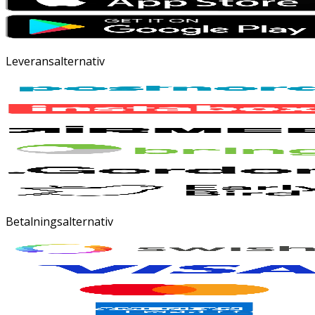
Leveransalternativ
Betalningsalternativ