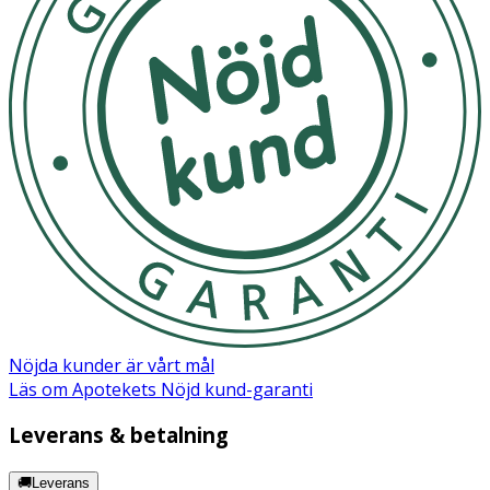
· Utvecklad vid Hismile Research Centre
Användning
· Blöt tandborsten och skaka av överflödigt vatten.
· Doppa tandborsten med eller utan tandkräm i
pulvret.
· Borsta i 2 minuter.
· Spotta ut och skölj munnen med vatten.
· Förslut burken noggrant efter användning.
Observera
:
Nöjda kunder är vårt mål
· Produkten är inte avsedd att användas av barn.
Läs om Apotekets Nöjd kund-garanti
· Använd inte om du är gravid eller ammar.
Leverans & betalning
· Svälj inte.
🚚Leverans