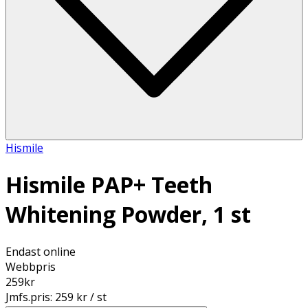
Hismile
Hismile PAP+ Teeth
Whitening Powder, 1 st
Endast online
Webbpris
259
kr
Jmfs.pris:
259 kr / st