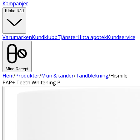
Kampanjer
Kloka Råd
Varumärken
Kundklubb
Tjänster
Hitta apotek
Kundservice
Mina Recept
Hem
/
Produkter
/
Mun & tänder
/
Tandblekning
/
Hismile
PAP+ Teeth Whitening P