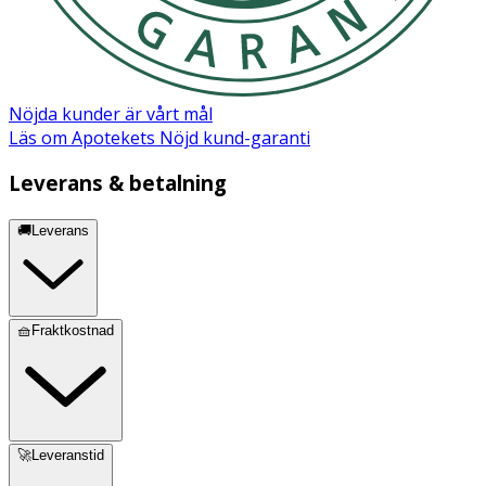
Styrene/Isoprene Copolymer, Acacia Decurrens Flower
Wax, Polyglycerin-3, Tocopherol, Glycine Soja Oil,
Pentaerythrityl Tetra-Di-T-Butyl
Hydroxyhydrocinnamate, Vanillin.
Nöjda kunder är vårt mål
Läs om Apotekets Nöjd kund-garanti
Leverans & betalning
🚚Leverans
🧺Fraktkostnad
🚀Leveranstid