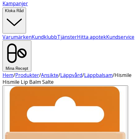
Kampanjer
Kloka Råd
Varumärken
Kundklubb
Tjänster
Hitta apotek
Kundservice
Mina Recept
Hem
/
Produkter
/
Ansikte
/
Läppvård
/
Läppbalsam
/
Hismile
Hismile Lip Balm Salte