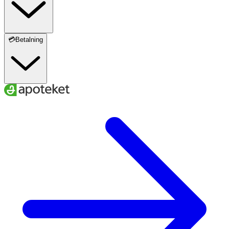
💳Betalning