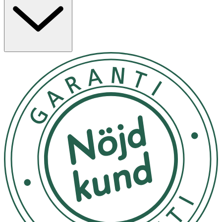
Använd på läpparna så ofta det behövs
Förvaras svalt och torrt
OK för gravida och ammande:
Ja
Ingredienser:
Hydrogenated Polyisobutene, Diisostearyl Malate,
Isononyl Isononanoate, Octyldodecanol, Bis-
behenyl/isostearyl/phytosteryl Dimer Dilinoleyl Dimer
Dilinoleate, Microcrystalline Wax, Polybutene,
Polyglyceryl-2 Triisostearate, Isopropyl Myristate,
Butyrospermum Parkii (Shea) Butter, Hydrogenated
Castor Oil, Synthetic Wax, Sucralose, Methyl
Hydrogenated Rosinate, Jojoba Esters, Flavour/Aroma,
Helianthus Annuus (Sunflower) Seed Wax, Irvingia
Gabonensis Kernel Butter, Sea Salt, Tocopheryl Acetate,
Hydrogenated Coco-Glycerides, Hydrogenated