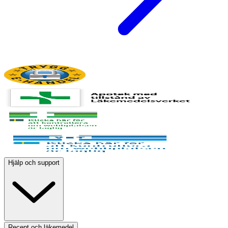
Hjälp och support
Recept och läkemedel