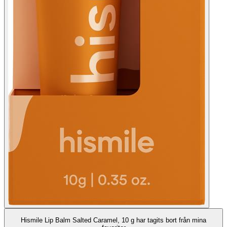
Hismile Lip Balm Salted Caramel, 10 g har tagits bort från mina