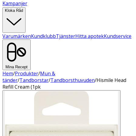
Kampanjer
Kloka Råd
Varumärken
Kundklubb
Tjänster
Hitta apotek
Kundservice
Mina Recept
Hem
/
Produkter
/
Mun &
tänder
/
Tandborstar
/
Tandborsthuvuden
/
Hismile Head
Refill Cream (1pk