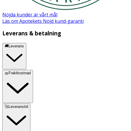
1 x tandborsthuvud med mjuka borststrån.
Nöjda kunder är vårt mål
Läs om Apotekets Nöjd kund-garanti
Leverans & betalning
🚚Leverans
🧺Fraktkostnad
🚀Leveranstid