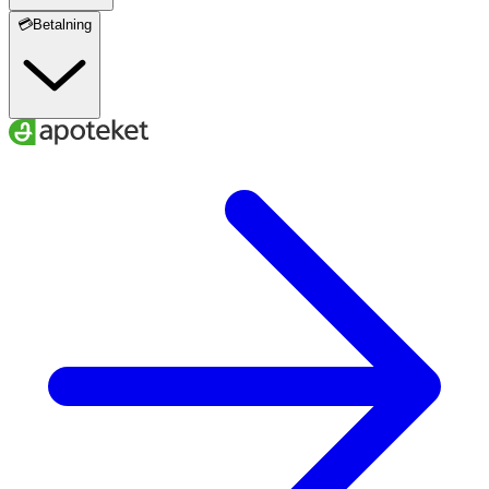
💳Betalning