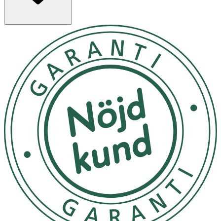
· Krämvit färg – mixa och matcha din stil
· Enkel att byta ut
· Passar
Hismile Electric Toothbrush
Användning
· Dra försiktigt av det gamla borsthuvudet.
· Tryck fast det nya borsthuvudet på tandborsten.
· Byt borsthuvud var tredje månad eller vid slitage.
· Följ användarmanualen för ytterligare instruktioner.
Förvaring
Förvaras torrt och svalt, skyddat från ljus och utom
räckhåll för barn.
Innehåll