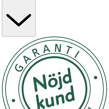
lägesminne som automatiskt återgår till senast använda
inställning. Levereras med ett tandborsthuvud och USB-
C-laddningskabel.
Egenskaper
· Inbyggd timer med 30-sekunders intervall
· Lägesminne för personlig borstinställning
· Mjuka borststrån för effektiv rengöring
· USB-C-laddning och utbytbart borsthuvud
Användning
· Ladda tandborsten före första användning.
· Blöt borsthuvudet och applicera tandkräm.
· Placera borsthuvudet mot tänderna innan du startar.
· Växla mellan lägen med strömknappen.