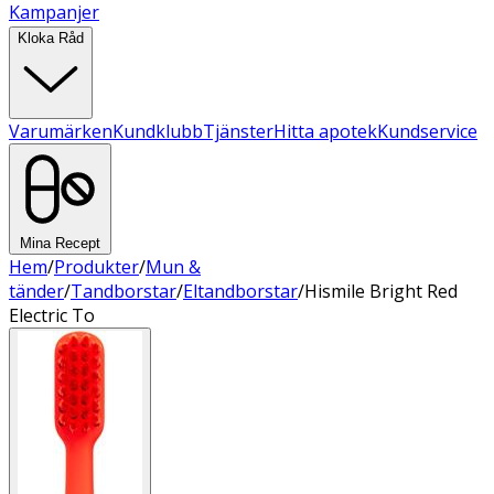
Kampanjer
Kloka Råd
Varumärken
Kundklubb
Tjänster
Hitta apotek
Kundservice
Mina Recept
Hem
/
Produkter
/
Mun &
tänder
/
Tandborstar
/
Eltandborstar
/
Hismile Bright Red
Electric To