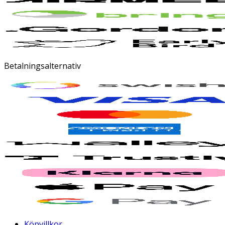
Betalningsalternativ
Köpvillkor