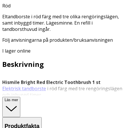
Röd
Eltandborste i röd färg med tre olika rengöringslägen,
samt inbyggd timer. Lägesminne. En refill i
tandborsthuvud ingår.
Följ anvisningarna på produkten/bruksanvisningen
I lager online
Beskrivning
Hismile Bright Red Electric Toothbrush 1 st
Elektrisk tandborste
i röd färg med tre rengöringslägen
och inbyggd timer.
Läs mer
Hismile Bright Red
Electric Toothbrush är en
eltandborste
i en härlig klarröd färg med tre olika
rengöringslägen och inbyggd tvåminuterstimer. Den är
utrustad med mjuka, avsmalnande borststrån och ett
Produktfakta