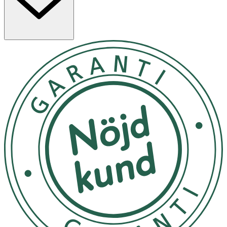
För barn mellan 6-36 månader och upp till 20 kilo
Utsätt ej för direkt solljus
OK för gravida och ammande:
Ja