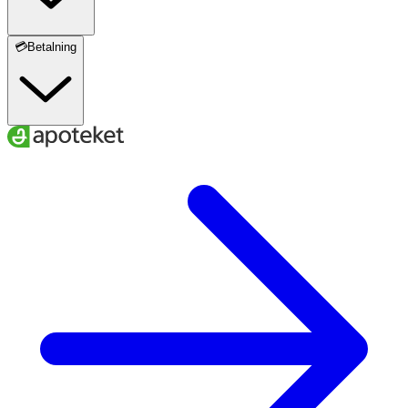
💳Betalning