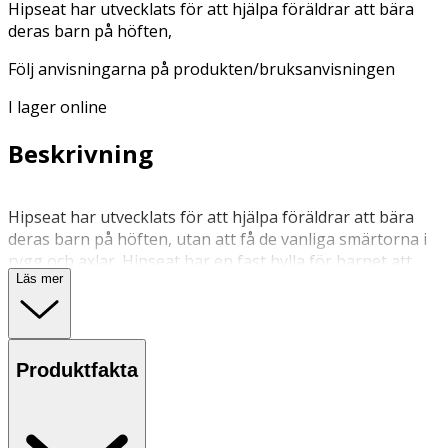
Hipseat har utvecklats för att hjälpa föräldrar att bära
deras barn på höften,
Följ anvisningarna på produkten/bruksanvisningen
I lager online
Beskrivning
Hipseat har utvecklats för att hjälpa föräldrar att bära
deras barn på höften, utan att få de vanliga smärtorna i
rygg och axlar. Hipseat har en fast hylla för barnet att
Läs mer
sitta på, som hjälper till att hålla upp barnet underifrån
även när de börjar bli lite tyngre. Istället för att vrida på
ryggraden, kan ryggen hållas rak och barnet kan hållas
nära kroppen på den sida som passar bäraren bäst.
Produktfakta
Praktiskt och mycket enkelt att använda gör att den
också rekommenderas av många osteopater och
kiropraktiker. Passar upp till ca 106 cm midja.