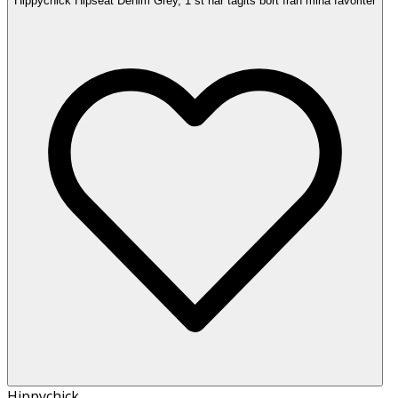
Hippychick Hipseat Denim Grey, 1 st har tagits bort från mina favoriter
Hippychick