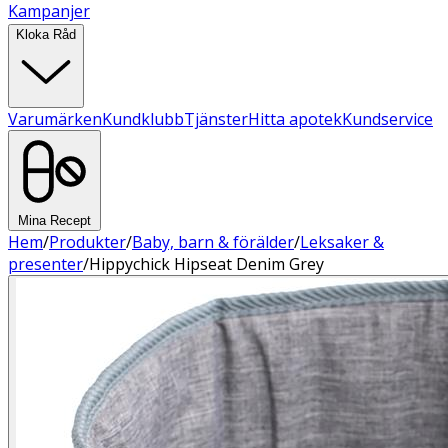
Kampanjer
Kloka Råd
Varumärken
Kundklubb
Tjänster
Hitta apotek
Kundservice
Mina Recept
Hem
/
Produkter
/
Baby, barn & förälder
/
Leksaker &
presenter
/
Hippychick Hipseat Denim Grey