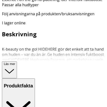
Passar alla hudtyper
Följ anvisningarna på produkten/bruksanvisningen
I lager online
Beskrivning
K-beauty on the go! HIDEHERE gör det enkelt att ta hand
om huden – var du än är. Ge huden en intensiv fuktboost
med HIDEHERE Hyaluronic Essence, ett nyckelsteg i varje
Läs mer
K-beauty-rutin för en fräsch, smidig och strålande
hud.Den koncentrerade formulan kombinerar bioaktiva
ingredienser, växtextrakt och ett 10-lagers
hyaluronsyrekomplex med peptider som återfuktar på
Produktfakta
djupet och binder fukt i flera hudlager. Resultatet är en
hud som känns revitaliserad, balanserad och jämnare –
med en naturlig, hälsosam lyster. Passar alla hudtyper
och kan användas ensam eller som en del av en komplett