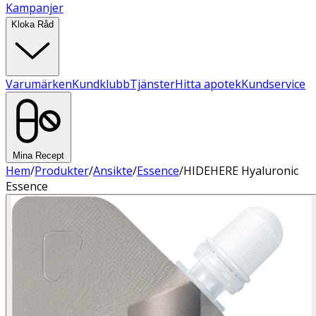
Kampanjer
Kloka Råd
Varumärken
Kundklubb
Tjänster
Hitta apotek
Kundservice
Mina Recept
Hem
/
Produkter
/
Ansikte
/
Essence
/
HIDEHERE Hyaluronic
Essence