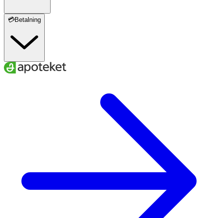
💳Betalning