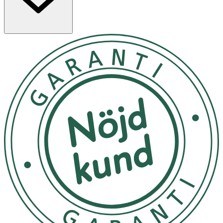
hudvårdsrutin.Den miljövänliga och hygieniska
förpackningen bevarar de aktiva ingredienserna, medan
den kompakta påsen med skruvkork gör produkten
enkel att använda och perfekt att ta med i necessären, till
gymmet eller på resan. Vegansk och dermatologiskt
testad.
Applicera en generös mängd på rent ansikte.
Förvaras oåtkomligt för barn. Utsätt inte för höga
temperaturer och håll borta från direkt solljus.
OK för gravida och ammande:
Ja
Ingredienser:
Aqua, Butylene Glycol, Glycereth-26, Dipropylene Glycol,
Niacinamide, Glycerin, 1,2-hexanediol, Pentylene Glycol,
Methyl Gluceth-20, Panthenol, Betaine, Polyglyceryl-10
Laurate, Glyceryl Glucoside, Carbomer,
Hydroxyethylcellulose, Arginine, Caprylyl Glycol, Allantoin,