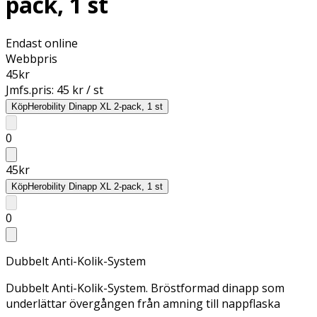
pack, 1 st
Endast online
Webbpris
45
kr
Jmfs.pris:
45 kr / st
Köp
Herobility Dinapp XL 2-pack, 1 st
0
45
kr
Köp
Herobility Dinapp XL 2-pack, 1 st
0
Dubbelt Anti-Kolik-System
Dubbelt Anti-Kolik-System. Bröstformad dinapp som
underlättar övergången från amning till nappflaska