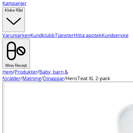
Kampanjer
Kloka Råd
Varumärken
Kundklubb
Tjänster
Hitta apotek
Kundservice
Mina Recept
Hem
/
Produkter
/
Baby, barn &
förälder
/
Matning
/
Dinappar
/
HeroTeat XL 2-pack