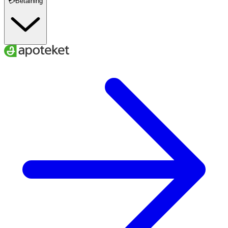
💳Betalning