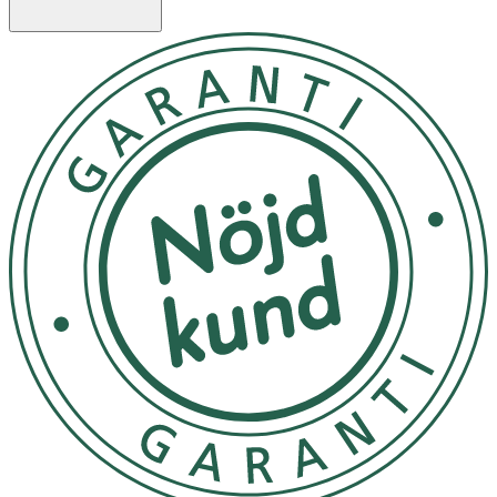
HeroTeat finns i flera flödeshastigheter för att tillgodose
ditt barns växande behov. Se storleksrekommendationer
nedan.
Material i 100% Silikon. Alla produkter är fria från BPA
and Ftalater.
Herobility följer EU standardanden EN14350.
Dinapp - flödestabell
0+ månader – Lågt flöde
S
Lämplig för bröstmjölk och ersättning
2+ månader – Medium flöde
M
Lämplig för bröstmjölk och ersättning
4+ månader – Snabbt flöde
L
Lämplig för alla typer av vätskor
6+ månader – Extra snabbt
XL
flöde/Självreglerande öppning
Lämplig för trögflytande vätskor, t.ex. välling