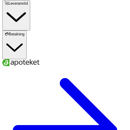
🚀Leveranstid
💳Betalning