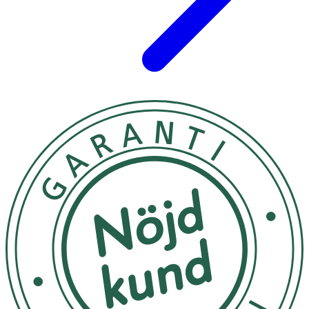
Vitamin B3 (niacin)
48 mg
300
Vitamin B5 (pantotensyra)
24 mg
400
Vitamin B6
2,8 mg
200
Vitamin B12
25 μg
1000
Vitamin C
160 mg
200
Vitamin D
20 μg
400
Vitamin E
12 mg
100
Vitamin K
74 μg
100