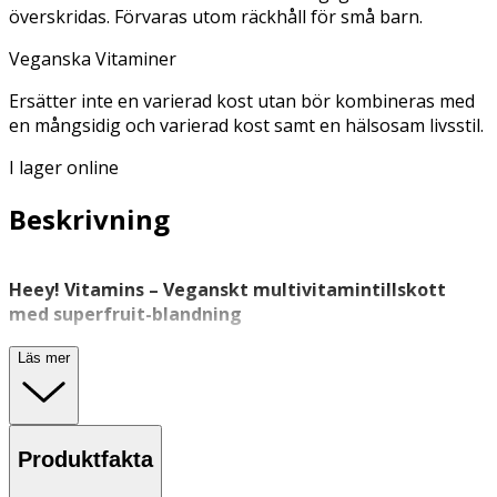
överskridas. Förvaras utom räckhåll för små barn.
Veganska Vitaminer
Ersätter inte en varierad kost utan bör kombineras med
en mångsidig och varierad kost samt en hälsosam livsstil.
I lager online
Beskrivning
Heey! Vitamins – Veganskt multivitamintillskott
med superfruit-blandning
Heey! Vitamins är ett 100 % veganskt multivitamintillskott
Läs mer
i kapselform med 13 viktiga vitaminer samt en näringsrik
superfruit-blandning. Formulan innehåller vitaminer som
A, C, D, E, K2 och flera B-vitaminer, inklusive B6, B12,
folsyra och biotin.
Produktfakta
Vitamin C, D och A bidrar till immunsystemets normala