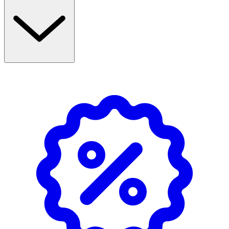
funktion, medan B6, niacin, folsyra och C bidrar till att
minska trötthet och utmattning. Tiamin, B12 och folsyra
bidrar även till normal psykologisk funktion.
Produkten är berikad med en röd bärmixer (Red Blend)
som innehåller bland annat rödbetsjuicepulver, inulin,
tranbärsjuicepulver och blåbärspulver. Kosttillskottet
innehåller även svartpepparextrakt.
Användning & Dosering
- Rekommenderad daglig dos: 1 kapsel
- Intas i samband med måltid
- Överskrid inte rekommenderad dos
- Kosttillskott bör inte ersätta en varierad kost och en
hälsosam livsstil
Förvaring