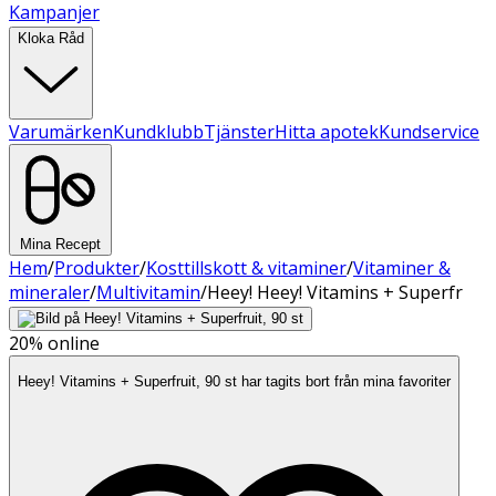
Kampanjer
Kloka Råd
Varumärken
Kundklubb
Tjänster
Hitta apotek
Kundservice
Mina Recept
Hem
/
Produkter
/
Kosttillskott & vitaminer
/
Vitaminer &
mineraler
/
Multivitamin
/
Heey! Heey! Vitamins + Superfr
20%
online
Heey! Vitamins + Superfruit, 90 st har tagits bort från mina favoriter