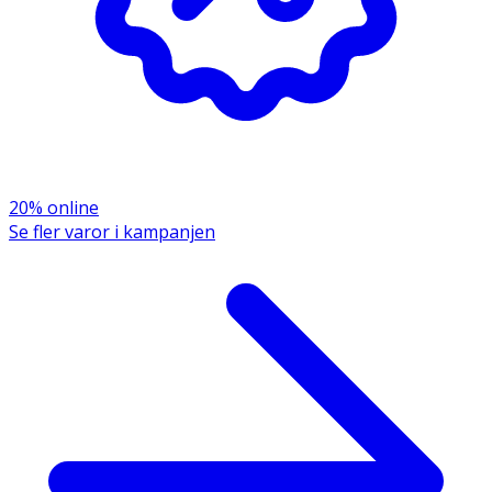
· Smak av raspberry lime
· 100 % vegansk
· Tillverkad i Sverige
· 30 portioner per förpackning
Användning & Dosering
20% online
Rekommenderad daglig dos för vuxna:
Se fler varor i kampanjen
· 10 g pulver blandas i ett glas vatten och dricks direkt.
Observera:
· Rekommenderad daglig dos bör inte överskridas.
· Kosttillskott bör inte användas som ett alternativ till
en varierad kost och en hälsosam livsstil.
Förvaring