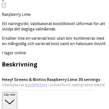
Raspberry Lime
Ett näringsrikt, växtbaserat kosttillskott utformat för att
stödja ditt dagliga välmående.
Ersätter inte en varierad kost utan bör kombineras med
en mångsidig och varierad kost samt en hälsosam livsstil.
I lager online
Beskrivning
Heey! Greens & Biotics Raspberry Lime 30 servings
Växtbaserat
kosttillskott
i pulverform med greens blend,
reds blend, vitaminer, mineraler och bakteriekultur.
Läs mer
Greens & Biotics från Heey! innehåller en blandning av
gröna växtingredienser som spenat, vetegräs, broccoli,