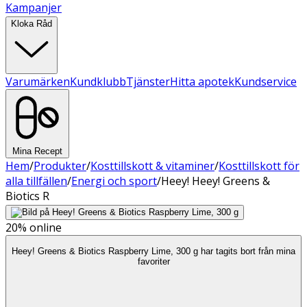
Kampanjer
Kloka Råd
Varumärken
Kundklubb
Tjänster
Hitta apotek
Kundservice
Mina Recept
Hem
/
Produkter
/
Kosttillskott & vitaminer
/
Kosttillskott för
alla tillfällen
/
Energi och sport
/
Heey! Heey! Greens &
Biotics R
20%
online
Heey! Greens & Biotics Raspberry Lime, 300 g har tagits bort från mina
favoriter