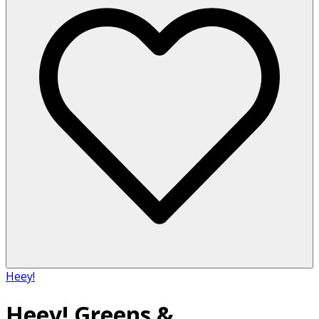
Heey!
Heey! Greens &