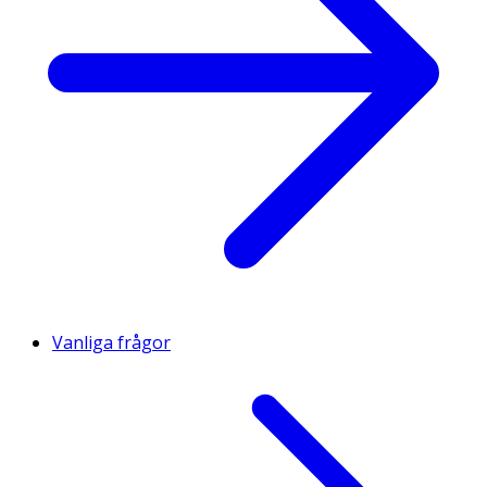
Spenat (Spinach)
3000 mg
**
Inulin
2000 mg
**
Vetegräs (Wheat grass)
750 mg
**
Broccoli
500 mg
**
Spirulina
300 mg
**
Chlorella
300 mg
**
Vanliga frågor
Moringa
200 mg
**
Açaí
100 mg
**
Granatäpple
100 mg
**