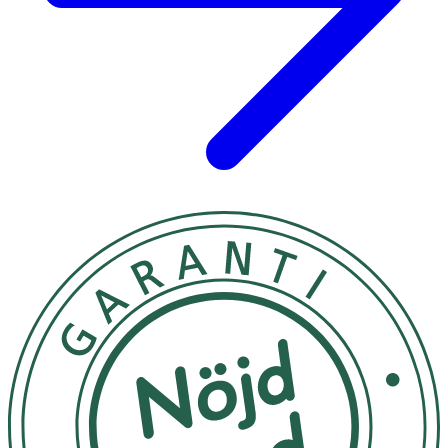
Förvaras torrt och svalt, oåtkomligt för små barn.
Näringsämne
Per daglig dos (10
% RI**
g)
Vitamin C
40 mg
50 %
Niacin (vitamin B3)
8 mg
50 %
Vitamin E
6 mg
50 %
Pantotensyra (vitamin
3 mg
50 %
B5)
Vitamin B2
0,7 mg
50 %
Vitamin B6
0,7 mg
50 %