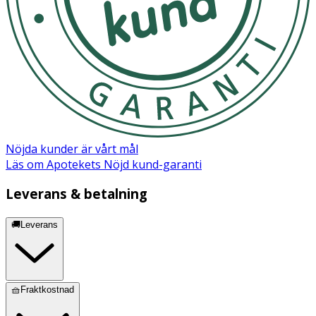
Vitamin B1
0,6 mg
50 %
Vitamin A
400 µg
50 %
Folsyra (vitamin B9)
100 µg
50 %
Vitamin K2
38 µg
50 %
Nöjda kunder är vårt mål
Läs om Apotekets Nöjd kund-garanti
Biotin (vitamin B7)
25 µg
50 %
Leverans & betalning
Vitamin D
2,5 µg
50 %
🚚Leverans
Vitamin B12
1,25 µg
50 %
Järn
7 mg
50 %
🧺Fraktkostnad