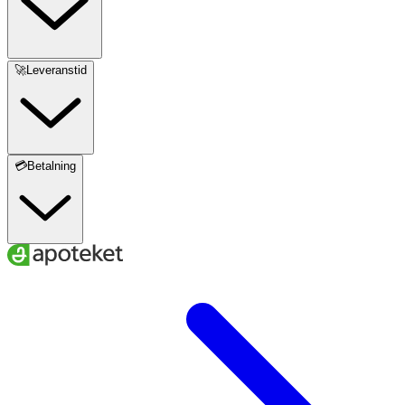
Zink
5 mg
50 %
Mangan
1 mg
50 %
🚀Leveranstid
Koppar
0,5 mg
50 %
Jod
75 µg
50 %
💳Betalning
Selen
27,5 µg
50 %
Molybden
25 µg
50 %
Krom
20 µg
50 %
Bacillus coagulans
300 M CFU
***