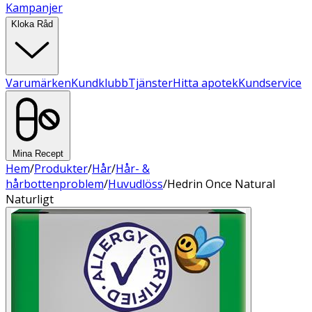
Kampanjer
Kloka Råd
Varumärken
Kundklubb
Tjänster
Hitta apotek
Kundservice
Mina Recept
Hem
/
Produkter
/
Hår
/
Hår- &
hårbottenproblem
/
Huvudlöss
/
Hedrin Once Natural
Naturligt