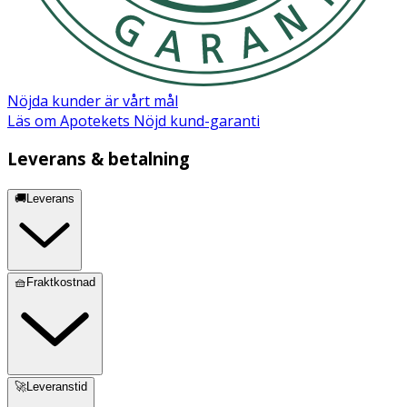
förseglingsbar påse. Kasta den förseglade påsen.
Kontrollera håret under de följande 7 till 10 dagarna. Om
löss eller ägg finns kvar, upprepa steg 1–3.
Nöjda kunder är vårt mål
Använd inte hårtork.
Läs om Apotekets Nöjd kund-garanti
Förvaring
Leverans & betalning
Förvaras i högst 25° C.
🚚Leverans
Innehåll
Hemiskvalan, solrosolja, sorbitanolivat, bivax
🧺Fraktkostnad
🚀Leveranstid