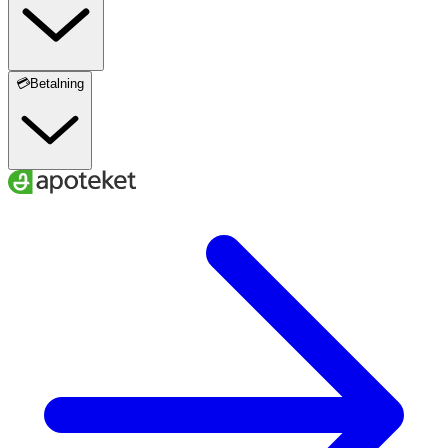
💳Betalning