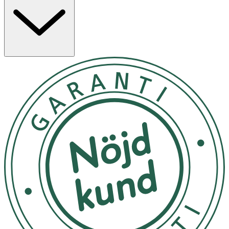
Skaka flaskan före användning.
Steg 1
: Applicera produkten i torrt hår genom att helt
mätta hår och hårbotten. Använd en handduk för att
täcka ögon och utsatta hudområden. Massera från
rötterna till topparna, var särskilt uppmärksam på
området bakom öronen och hårfästet bakom
bakhuvudet. Lämna produkten i håret i min 5 till max 10
min (inte längre). Om det är långt hår, fäst håret bort
från huden efter applicering.
Steg 2
: Tvätta genom att applicera vanligt schampo i
håret och skölja noggrant. Upprepa om det behövs för
att skölja ur produkten helt.
Steg 3
: Kamma för att avlägsna löss och ägg. Dela håret i
sektioner och kamma en sektion i taget. Placera
kamtänderna så nära hårbotten som möjligt och kamma
bort från hårbotten till hårtoppen. Använd klämmor för
att fästa varje sektion kammat hår. Rengör kammen
under användning genom att torka av den på en
pappersnäsduk. Släng pappersnäsduken i en