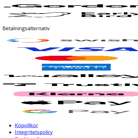
Betalningsalternativ
Köpvillkor
Integritetspolicy