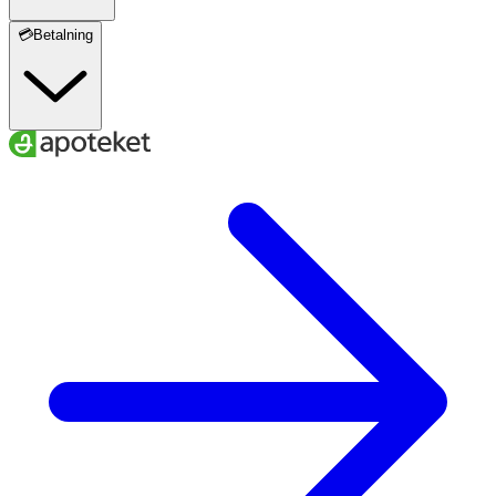
💳Betalning