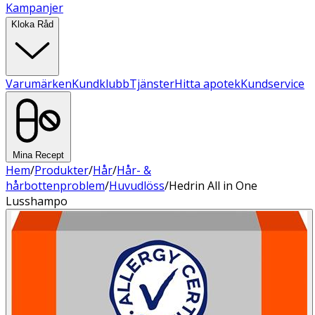
Kampanjer
Kloka Råd
Varumärken
Kundklubb
Tjänster
Hitta apotek
Kundservice
Mina Recept
Hem
/
Produkter
/
Hår
/
Hår- &
hårbottenproblem
/
Huvudlöss
/
Hedrin All in One
Lusshampo