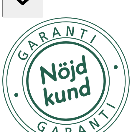
Användning
- Använd endast produkten om det finns huvudlöss.
Undersök varje familjemedlem noggrant med en luskam,
helst i dagsljus.
- Fördela i torrt hår med fingrarna eller med en vanlig
kam så att schampot sprids jämnt från hårrot till topp.
Använd tillräcklig mängd schampo för att täcka hela
håret och hårbotten.
- Tvätta ur efter 5 minuter Kamma igenom för att ta bort
döda huvudlöss och ägg.
- Graviditet och amning: Allergimärkt och så mild att den
kan användas av gravida och ammande kvinnor.
- Förvaras i högst 25° C
Innehåll
Isononyl, isononanoat, MIPA-Laureth Sulfat, Laureth-4,
Cocamide DEA.