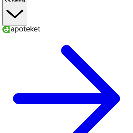
💳Betalning