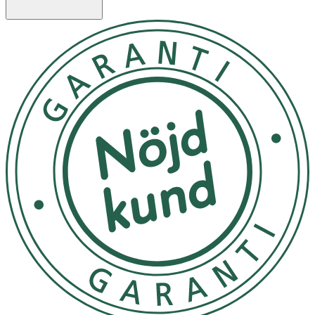
färgämnen
Användningsområden
Passar utmärkt för:
- Fönster och duschdörrar
- Speglar och glasbord
- Kakel och bänkskivor
- Kylskåp och andra blanka ytor
Användning
- Spraya direkt på ytan.
- Torka av med en ren och torr duk.
- Vid hårt smutsade ytor, låt verka en stund innan
avtorkning.
Observera: