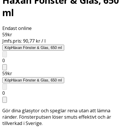
Häxan Fönster & Glas, 650
ml
Endast online
59
kr
Jmfs.pris:
90,77 kr / l
Köp
Häxan Fönster & Glas, 650 ml
0
59
kr
Köp
Häxan Fönster & Glas, 650 ml
0
Gör dina glasytor och speglar rena utan att lämna
ränder. Fönsterputsen löser smuts effektivt och är
tillverkad i Sverige.