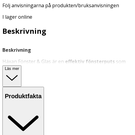
Följ anvisningarna på produkten/bruksanvisningen
I lager online
Beskrivning
Beskrivning
Häxan Fönster & Glas är en
effektiv fönsterputs
som
ger
spegelblanka resultat utan ränder
. Den
Läs mer
skummande formulan löser effektivt smuts utan att rinna
och är särskilt lämplig för
glasytor och blanka ytor
i
hemmet.
Produktfakta
Egenskaper hos Häxan Fönster & Glas:
- Skummar och rinner inte – enkel applicering
- Ger en strålande ren yta utan ränder
- Biologiskt nedbrytbar, oparfymerad och fri från