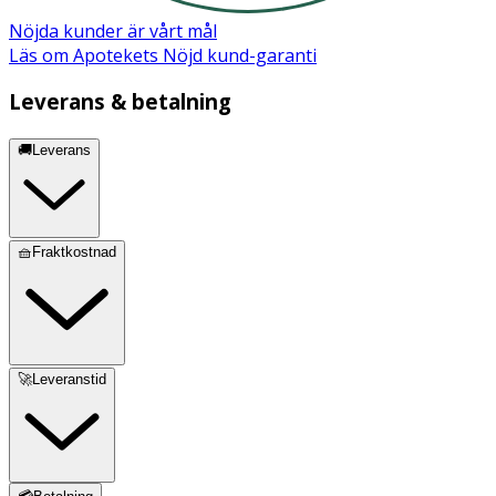
- Undvik kontakt med
trä, aluminium eller porösa ytor
.
Nöjda kunder är vårt mål
Förvaring
Läs om Apotekets Nöjd kund-garanti
Förvaras i rumstemperatur utom räckhåll för små barn.
Leverans & betalning
Innehåll
🚚Leverans
Anjoniska tensider <5%
🧺Fraktkostnad
Säkerhetdatablad (PDF)
🚀Leveranstid