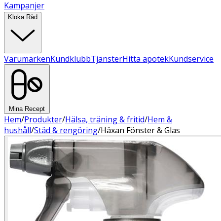
Kampanjer
Kloka Råd
Varumärken
Kundklubb
Tjänster
Hitta apotek
Kundservice
Mina Recept
Hem
/
Produkter
/
Hälsa, träning & fritid
/
Hem &
hushåll
/
Städ & rengöring
/
Häxan Fönster & Glas