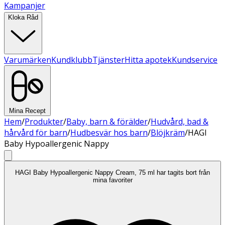
Kampanjer
Kloka Råd
Varumärken
Kundklubb
Tjänster
Hitta apotek
Kundservice
Mina Recept
Hem
/
Produkter
/
Baby, barn & förälder
/
Hudvård, bad &
hårvård för barn
/
Hudbesvär hos barn
/
Blöjkräm
/
HAGI
Baby Hypoallergenic Nappy
HAGI Baby Hypoallergenic Nappy Cream, 75 ml har tagits bort från
mina favoriter