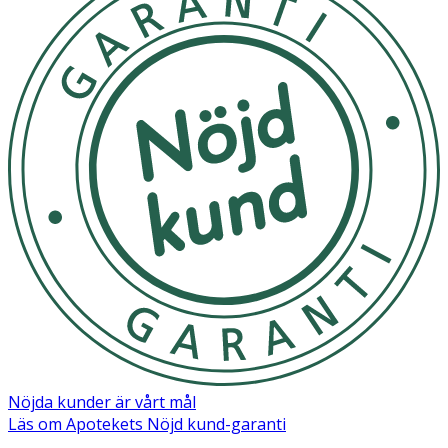
Förvaras torrt
OK för gravida och ammande:
Ja
Ingredienser:
Aqua, Lanolin, Caprylic/Capric Triglyceride, Polyglyceryl-3
Ricinoleate, Prunus Amygdalus Dulcis Oil, Panthenol,
Cetyl Alcohol, Stearic Acid, Cera Alba, Aloe Barbadensis
Leaf Juice, Cannabis Sativa Seed Oil, Propanediol,
Theobroma Cacao Seed Butter, Tocopherol, Helianthus
Annuus Seed Oil, Citric Acid, Hydroxyacetophenone,
Sodium Benzoate, Potassium Sorbate
Nöjda kunder är vårt mål
Läs om Apotekets Nöjd kund-garanti