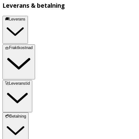
Leverans & betalning
🚚Leverans
🧺Fraktkostnad
🚀Leveranstid
💳Betalning