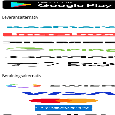
Leveransalternativ
Betalningsalternativ