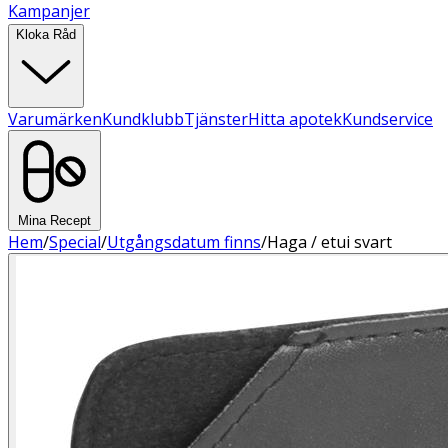
Kampanjer
Kloka Råd
Varumärken
Kundklubb
Tjänster
Hitta apotek
Kundservice
Mina Recept
Hem
/
Special
/
Utgångsdatum finns
/
Haga / etui svart