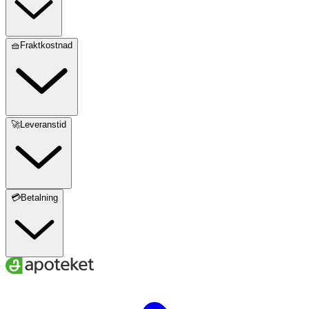
🧺Fraktkostnad
🚀Leveranstid
💳Betalning