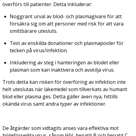
överförs till patienter. Detta inkluderar:
Noggrant urval av blod- och plasmagivare för att
försäkra sig om att personer med risk för att vara
smittbärare utesluts.
Test av enskilda donationer och plasmapooler för
tecken på virus/infektion.
Inkludering av steg i hanteringen av blodet eller
plasman som kan inaktivera och avskilja virus.
Trots detta kan risken för överföring av infektion inte
helt uteslutas när läkemedel som tillverkats av humant
blod eller plasma ges. Detta gäller även nya, hittills
okända virus samt andra typer av infektioner.
De åtgärder som vidtagits anses vara effektiva mot
höljeförsedda virus, såsom HIV, hepatit B och hepatit C