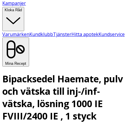
Kampanjer
Kloka Råd
Varumärken
Kundklubb
Tjänster
Hitta apotek
Kundservice
Mina Recept
Bipacksedel Haemate, pulv
och vätska till inj-/inf-
vätska, lösning 1000 IE
FVIII/2400 IE , 1 styck