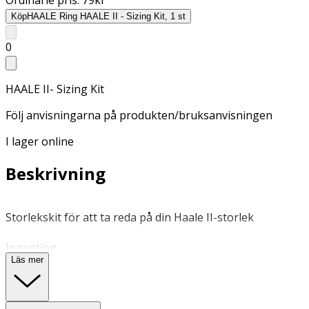
Köp
HAALE Ring HAALE II - Sizing Kit, 1 st
0
HAALE II- Sizing Kit
Följ anvisningarna på produkten/bruksanvisningen
I lager online
Beskrivning
Storlekskit för att ta reda på din Haale II-storlek
Ingenting
Läs mer
Ingenting
OK för gravida och ammande: