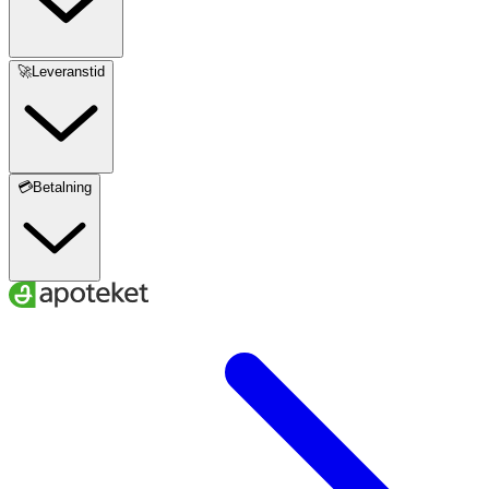
🚀Leveranstid
💳Betalning