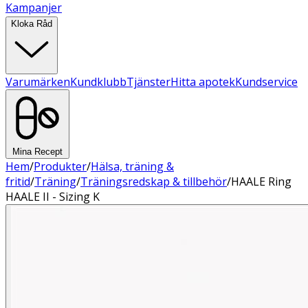
Kampanjer
Kloka Råd
Varumärken
Kundklubb
Tjänster
Hitta apotek
Kundservice
Mina Recept
Hem
/
Produkter
/
Hälsa, träning &
fritid
/
Träning
/
Träningsredskap & tillbehör
/
HAALE Ring
HAALE II - Sizing K