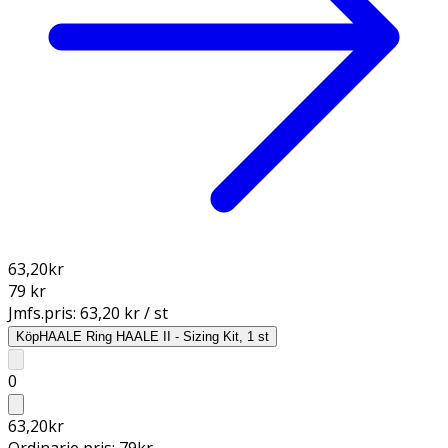
63,20
kr
79 kr
Jmfs.pris:
63,20 kr / st
Köp
HAALE Ring HAALE II - Sizing Kit, 1 st
0
63,20
kr
Ordinarie pris:
79
kr