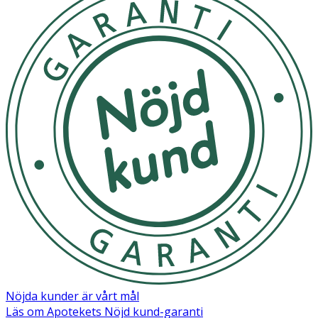
-
För vuxna.
- Applicera gelen på en tandborste eller
mellanrumsborste. Borsta eller rengör mellan tänderna
enligt anvisning och behov, 2 gånger/dagligen.
- Avsedd för korttidsbehandling. Behandlingstiden bör
inte överskrida 2 veckor.
Innehåll
Glycerin, Aqua, Sorbitol, Hydrated Silica, PEG-40
Hydrogenated Castor Oil, Hydroxyethylcellulose,
Panthenol, Aroma, Cocamidopropyl Betaine, Tocopherol,
Sodium Saccharin, Sodium Methylparaben, Aloe
Barbadensis, Chlorhexidine Diglicunate. Cetylpyridinium
Chloride, C. I 42090, Limonene.
Nöjda kunder är vårt mål
Läs om Apotekets Nöjd kund-garanti