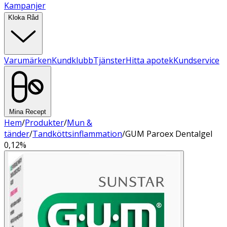
Kampanjer
Kloka Råd
Varumärken
Kundklubb
Tjänster
Hitta apotek
Kundservice
Mina Recept
Hem
/
Produkter
/
Mun &
tänder
/
Tandköttsinflammation
/
GUM Paroex Dentalgel
0,12%