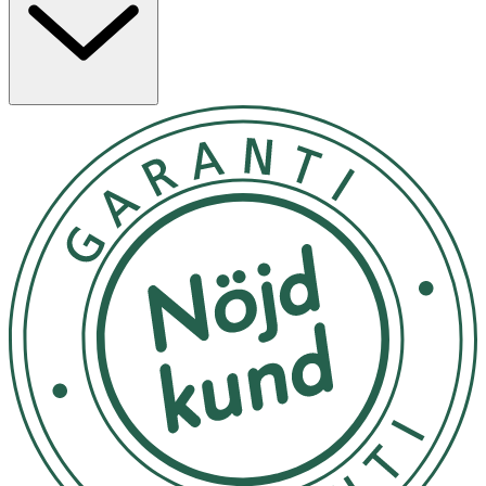
- Rekommenderad dagsdos ska inte överskridas.
- Ska inte användas av gravida och ammande.
- Kosttillskott ersätter inte en varierad kost.
- Förvaras i rumstemperatur utom räckhåll för små barn.
INNEHÅLLSDEKLARATION
1 Kapsel
Enzymblandning
400 mg
- varav Alfa galaktosidas
300 GaIU
- varav Lipas
90 FIPU
- varav Amylas
8 000 DU