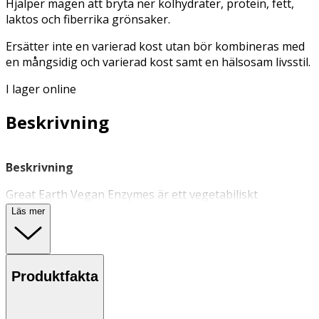
Hjälper magen att bryta ner kolhydrater, protein, fett,
laktos och fiberrika grönsaker.
Ersätter inte en varierad kost utan bör kombineras med
en mångsidig och varierad kost samt en hälsosam livsstil.
I lager online
Beskrivning
Beskrivning
Great Earth Vegan Enzymes är ett vegetabiliskt
kosttillskott med
matsmältningsenzymer
.
Läs mer
Måltidsenzymer hjälper magen att bryta ner kolhydrater,
protein, fett, laktos och fiberrika grönsaker.
Användning & Dosering
Produktfakta
- 1 kapsel dagligen i samband med dagens största måltid.