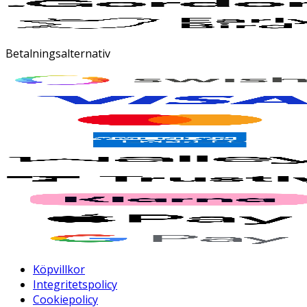
Betalningsalternativ
Köpvillkor
Integritetspolicy
Cookiepolicy