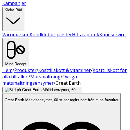
Kampanjer
Kloka Råd
Varumärken
Kundklubb
Tjänster
Hitta apotek
Kundservice
Mina Recept
Hem
/
Produkter
/
Kosttillskott & vitaminer
/
Kosttillskott för
alla tillfällen
/
Matsmältning
/
Övriga
matsmältningsenzymer
/
Great Earth
Great Earth Måltidsenzymer, 60 st har tagits bort från mina favoriter