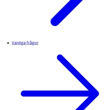
Zink
10 mg
100
Jod
150 μg
100
Mangan
0,5 mg
25
Kalium
50 mg
3
Vanliga frågor
Selen
55 μg
100
Krom
40 μg
100
Koppar
0,25 mg
25
Kolin
5 mg
**
Inositol
5 mg
**