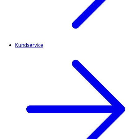
Bromelain (ananas) 2400
10 mg
**
GDU/g
Papain (papaya) 2000 USP/mg
10 mg
**
Kundservice
Pepparmynta
10 mg
**
Kronärtskocka
10 mg
**
* Dagligt referensintag. ** DRI ej fastställd
Förvaras oåtkomligt för barn. Förvara torrt i
rumstemperatur och ej i direkt solljus.
Innehåll