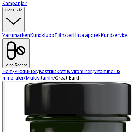
Kampanjer
Kloka Råd
Varumärken
Kundklubb
Tjänster
Hitta apotek
Kundservice
Mina Recept
Hem
/
Produkter
/
Kosttillskott & vitaminer
/
Vitaminer &
mineraler
/
Multivitamin
/
Great Earth