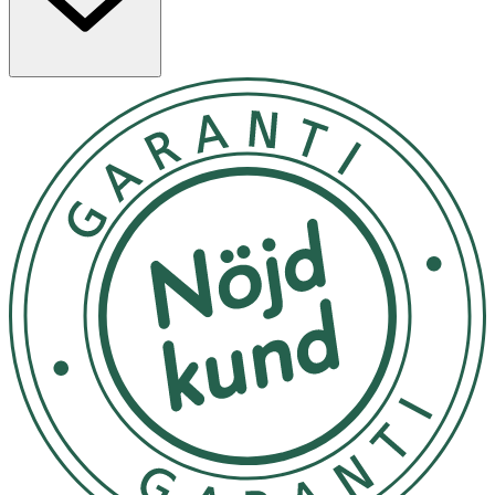
Användning & Dosering
- Rekommenderad dos vuxna: 1 tablett dagligen
- Intas i samband med måltid.
- Rekommenderat intag bör ej överskridas.
INNEHÅLLSDEKLARATION
1 Tablett
%DRI*
Betakaroten
2 mg
**
(motsvarande Vitamin A RE)
1000 μg
125
Vitamin D3
5 μg
100
Vitamin E
20 mg α-TE
167