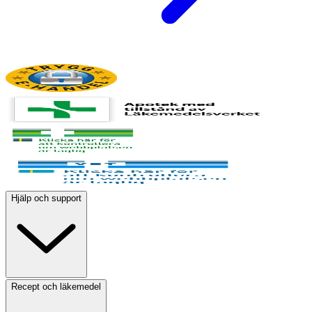
av citronsyra, kaliummalat, magnesiumsalter av
citronsyra, kalciumsuccinat, magnesiumsuccinat,
järnglukonat, kolekalciferol (från alg), manganglukonat,
zinkbisglycinat, zinkglukonat, järnbisglycinat, zink L-
aspartat, mangan L-aspartat, manganbisglycinat,
mangancitrat, krompikolinat, pteroylmonoglutaminsyra,
kaliumjodid, d-biotin, metylkobalamin, kopparglukonat.
Hjälp och support
Recept och läkemedel