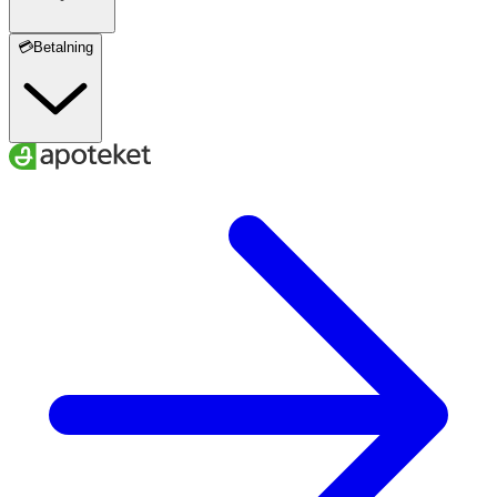
Vitamin K2
45 μg
60
💳Betalning
Biotin
50 μg
100
Bioflavonoider
30 mg
**
Hesperidin
5 mg
**
Rutin
5 mg
**
Kalcium
125 mg
16
Magnesium
65 mg
17
Järn
7 mg
50