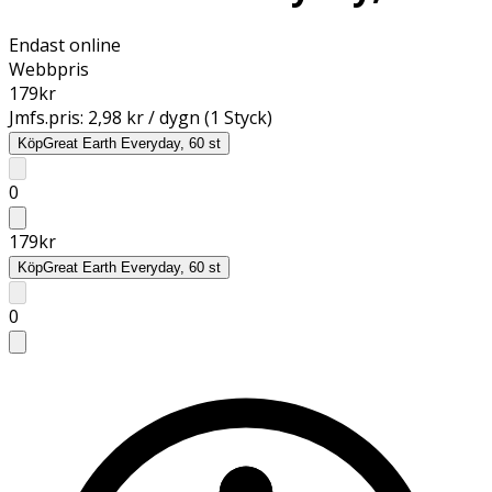
Endast online
Webbpris
179
kr
Jmfs.pris:
2,98 kr / dygn (1 Styck)
Köp
Great Earth Everyday, 60 st
0
179
kr
Köp
Great Earth Everyday, 60 st
0