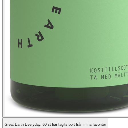
Great Earth Everyday, 60 st har tagits bort från mina favoriter