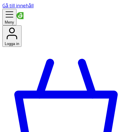
Gå till innehåll
Meny
Logga in