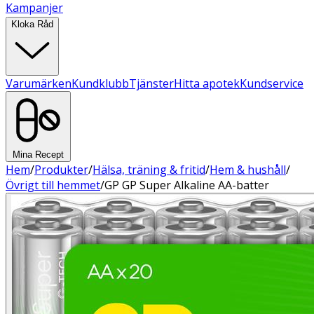
Kampanjer
Kloka Råd
Varumärken
Kundklubb
Tjänster
Hitta apotek
Kundservice
Mina Recept
Hem
/
Produkter
/
Hälsa, träning & fritid
/
Hem & hushåll
/
Övrigt till hemmet
/
GP GP Super Alkaline AA-batter