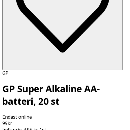
GP
GP Super Alkaline AA-
batteri, 20 st
Endast online
99
kr
Jmfs.pris:
4,95 kr / st