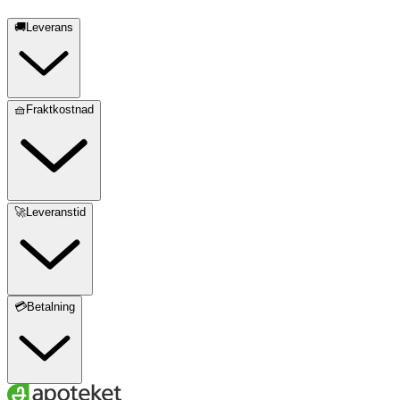
🚚Leverans
🧺Fraktkostnad
🚀Leveranstid
💳Betalning