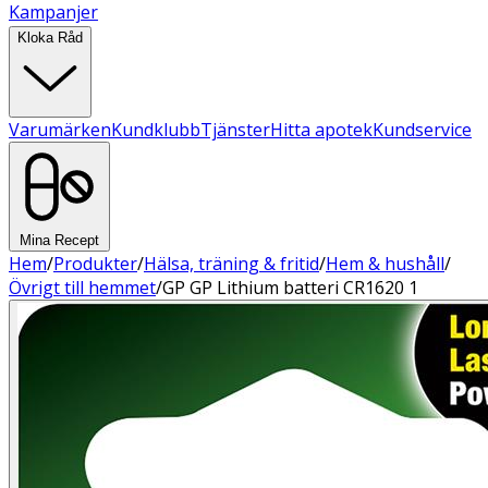
Kampanjer
Kloka Råd
Varumärken
Kundklubb
Tjänster
Hitta apotek
Kundservice
Mina Recept
Hem
/
Produkter
/
Hälsa, träning & fritid
/
Hem & hushåll
/
Övrigt till hemmet
/
GP GP Lithium batteri CR1620 1