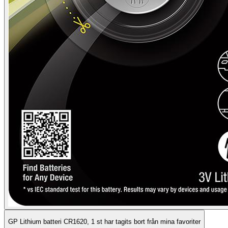
GP Lithium batteri CR1620, 1 st har tagits bort från mina favoriter