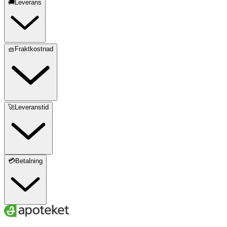
🚚Leverans
🧺Fraktkostnad
🚀Leveranstid
💳Betalning