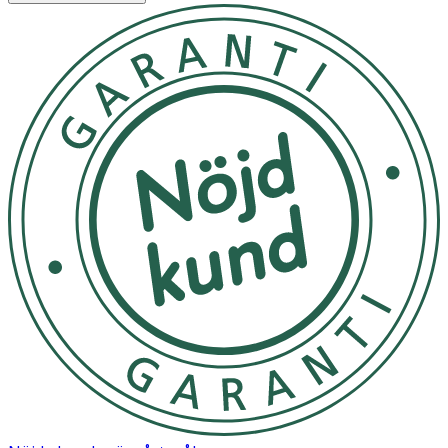
OK för gravida och ammande:
Ja