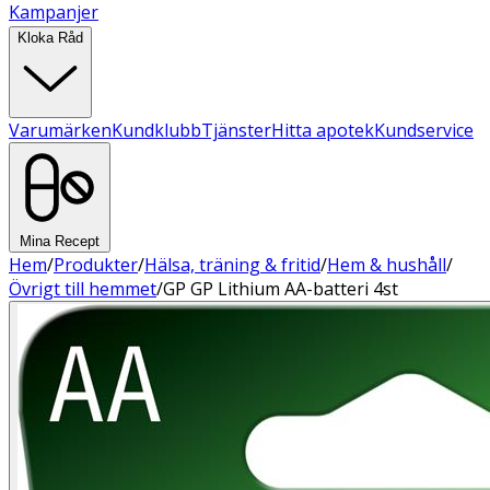
Kampanjer
Kloka Råd
Varumärken
Kundklubb
Tjänster
Hitta apotek
Kundservice
Mina Recept
Hem
/
Produkter
/
Hälsa, träning & fritid
/
Hem & hushåll
/
Övrigt till hemmet
/
GP GP Lithium AA-batteri 4st