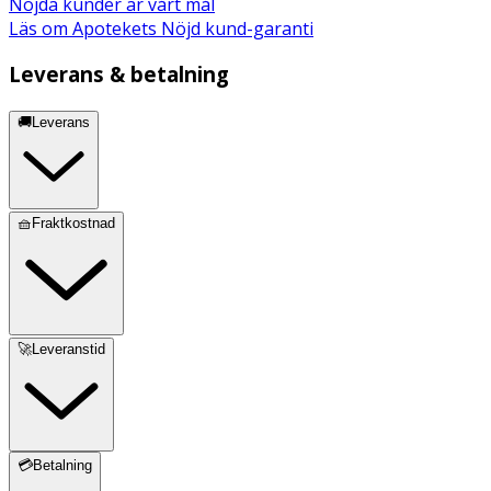
Nöjda kunder är vårt mål
Läs om Apotekets Nöjd kund-garanti
Leverans & betalning
🚚Leverans
🧺Fraktkostnad
🚀Leveranstid
💳Betalning