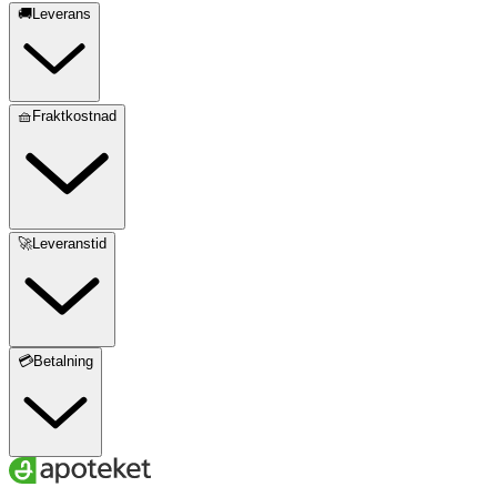
🚚Leverans
🧺Fraktkostnad
🚀Leveranstid
💳Betalning