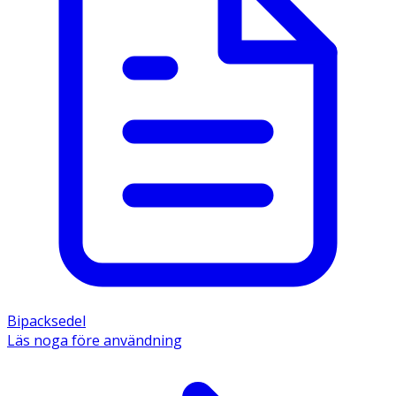
Bipacksedel
Läs noga före användning