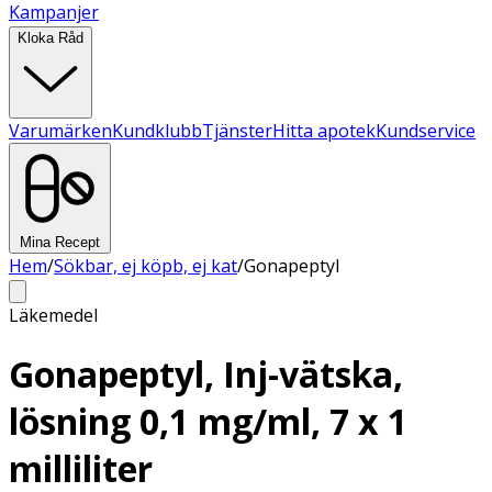
Kampanjer
Kloka Råd
Varumärken
Kundklubb
Tjänster
Hitta apotek
Kundservice
Mina Recept
Hem
/
Sökbar, ej köpb, ej kat
/
Gonapeptyl
Läkemedel
Gonapeptyl, Inj-vätska,
lösning 0,1 mg/ml, 7 x 1
milliliter