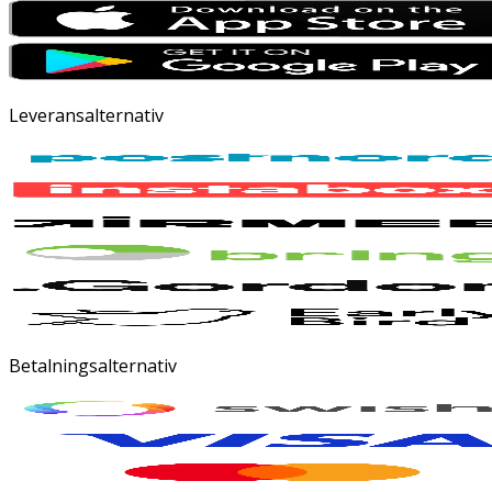
Leveransalternativ
Betalningsalternativ