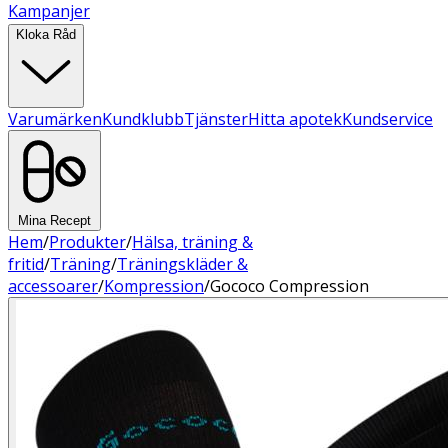
Kampanjer
Kloka Råd
Varumärken
Kundklubb
Tjänster
Hitta apotek
Kundservice
Mina Recept
Hem
/
Produkter
/
Hälsa, träning &
fritid
/
Träning
/
Träningskläder &
accessoarer
/
Kompression
/
Gococo Compression