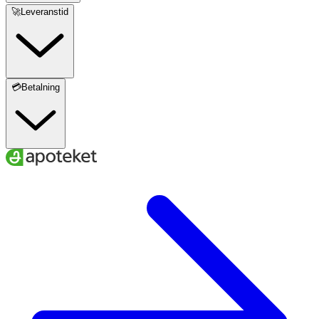
🚀Leveranstid
💳Betalning