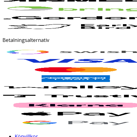
Betalningsalternativ
Köpvillkor