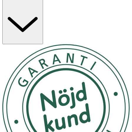
Används till vardags och aktivitet
Förvaras torrt och skyddat från direkt solljus.
OK för gravida och ammande:
Ja