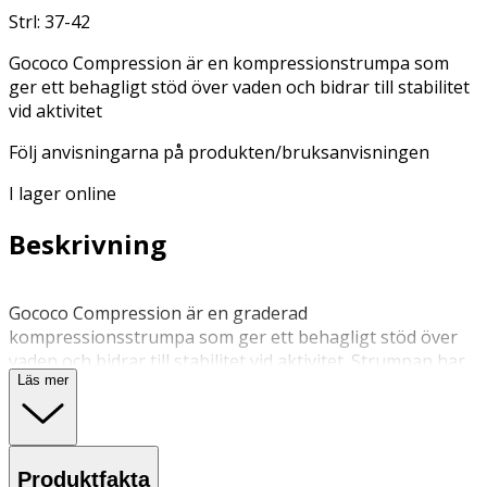
Strl: 37-42
Gococo Compression är en kompressionstrumpa som
ger ett behagligt stöd över vaden och bidrar till stabilitet
vid aktivitet
Följ anvisningarna på produkten/bruksanvisningen
I lager online
Beskrivning
Gococo Compression är en graderad
kompressionsstrumpa som ger ett behagligt stöd över
vaden och bidrar till stabilitet vid aktivitet. Strumpan har
Läs mer
förstärkt design för löpning och andra rörelser samt en
fotdel i 37.5®-material som är snabbtorkande och hjälper
till att hålla fötterna torra och bekväma. Färg: svart.
Storlek: S – vadomkrets 27–32 cm, fotstorlek 37–42.
Produktfakta
Förpackning: 1 par.