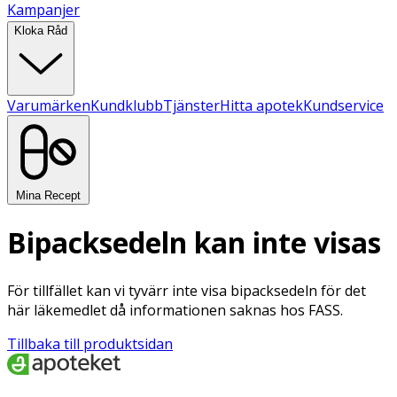
Kampanjer
Kloka Råd
Varumärken
Kundklubb
Tjänster
Hitta apotek
Kundservice
Mina Recept
Bipacksedeln kan inte visas
För tillfället kan vi tyvärr inte visa bipacksedeln för det
här läkemedlet då informationen saknas hos FASS.
Tillbaka till produktsidan