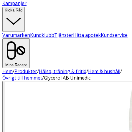
Kampanjer
Kloka Råd
Varumärken
Kundklubb
Tjänster
Hitta apotek
Kundservice
Mina Recept
Hem
/
Produkter
/
Hälsa, träning & fritid
/
Hem & hushåll
/
Övrigt till hemmet
/
Glycerol AB Unimedic