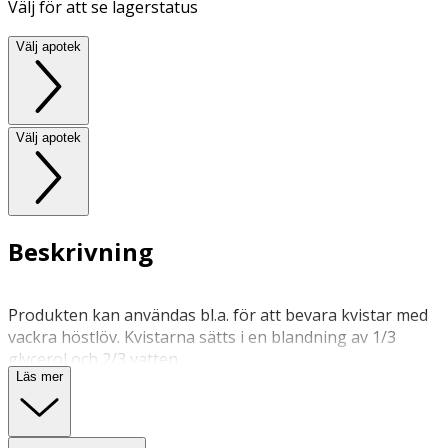
Välj för att se lagerstatus
Välj apotek
Välj apotek
Beskrivning
Produkten kan användas bl.a. för att bevara kvistar med
vackra höstlöv. Kvistarna sätts i en blandning av 1/3
glycerol och 2/3 vatten.
Läs mer
Ingredienser: Glycerol (innehåller 15 % vatten)