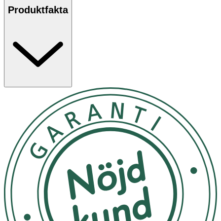
Produktfakta
Säkerhetsdatablad (PDF)