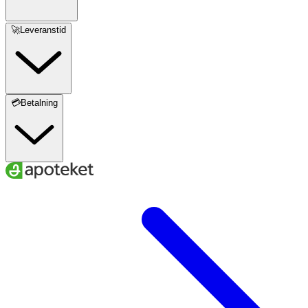
🚀Leveranstid
💳Betalning