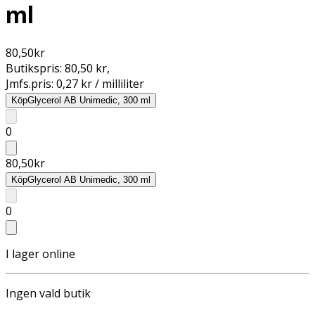
ml
80,50
kr
Butikspris:
80,50 kr
,
Jmfs.pris:
0,27 kr / milliliter
Köp
Glycerol AB Unimedic, 300 ml
0
80,50
kr
Köp
Glycerol AB Unimedic, 300 ml
0
I lager online
Ingen vald butik