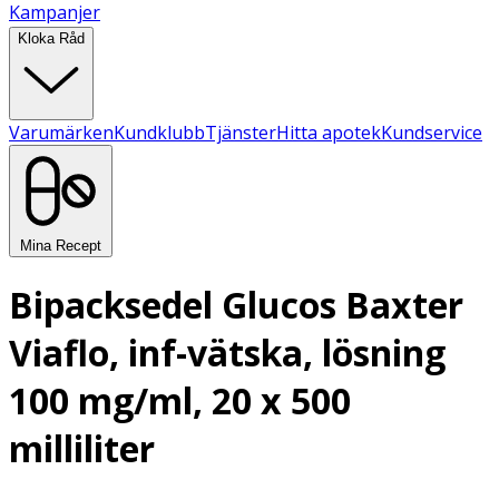
Kampanjer
Kloka Råd
Varumärken
Kundklubb
Tjänster
Hitta apotek
Kundservice
Mina Recept
Bipacksedel Glucos Baxter
Viaflo, inf-vätska, lösning
100 mg/ml, 20 x 500
milliliter