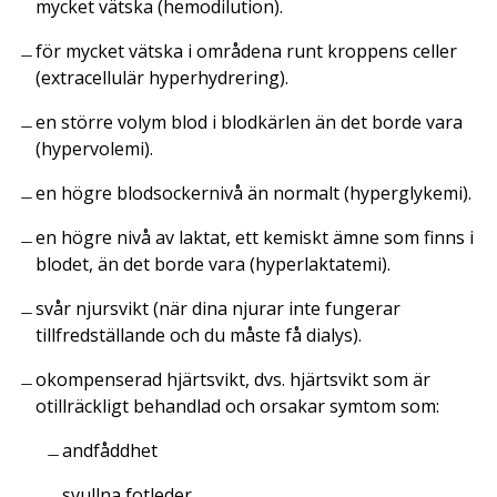
mycket vätska (hemodilution).
för mycket vätska i områdena runt kroppens celler
(extracellulär hyperhydrering).
en större volym blod i blodkärlen än det borde vara
(hypervolemi).
en högre blodsockernivå än normalt (hyperglykemi).
en högre nivå av laktat, ett kemiskt ämne som finns i
blodet, än det borde vara (hyperlaktatemi).
svår njursvikt (när dina njurar inte fungerar
tillfredställande och du måste få dialys).
okompenserad hjärtsvikt, dvs. hjärtsvikt som är
otillräckligt behandlad och orsakar symtom som:
andfåddhet
svullna fotleder