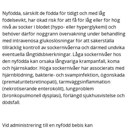
Nyfödda, särskilt de födda för tidigt och med låg
födelsevikt, har ökad risk för att få för låg eller för hög
nivå av socker i blodet (hypo- eller hyperglykemi) och
behöver därför noggrann övervakning under behandling
med intravenösa glukoslösningar för att säkerställa
tillräcklig kontroll av sockernivåerna och därmed undvika
eventuella långtidsbiverkningar. Låga sockernivåer hos
den nyfödda kan orsaka långvariga krampanfall, koma
och hjärnskador. Höga sockernivåer har associerats med
hjärnblödning, bakterie- och svampinfektion, ögonskada
(prematuritetsretinopati), tarmväggsinflammation
(nekrotiserande enterokolit), lungproblem
(bronkopulmonell dysplasi), förlängd sjukhusvistelse och
dödsfall.
Vid administrering till en nyfödd bebis kan