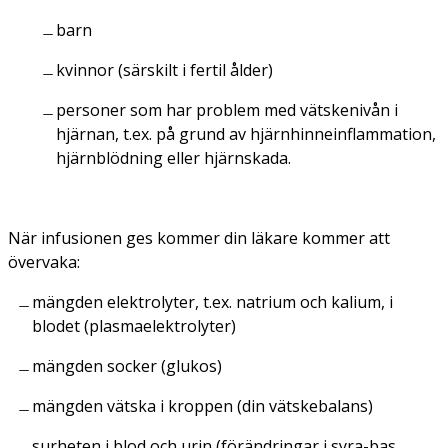
barn
kvinnor (särskilt i fertil ålder)
personer som har problem med vätskenivån i
hjärnan, t.ex. på grund av hjärnhinneinflammation,
hjärnblödning eller hjärnskada.
När infusionen ges kommer din läkare kommer att
övervaka:
mängden elektrolyter, t.ex. natrium och kalium, i
blodet (plasmaelektrolyter)
mängden socker (glukos)
mängden vätska i kroppen (din vätskebalans)
surheten i blod och urin (förändringar i syra-bas