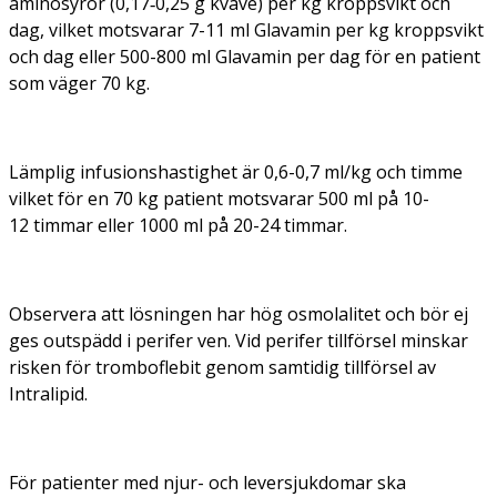
aminosyror (0,17­‑0,25 g kväve) per kg kroppsvikt och
dag, vilket motsvarar 7-11 ml Glavamin per kg kroppsvikt
och dag eller 500-800 ml Glavamin per dag för en patient
som väger 70 kg.
Lämplig infusionshastighet är 0,6-0,7 ml/kg och timme
vilket för en 70 kg patient motsvarar 500 ml på 10-
12 timmar eller 1000 ml på 20-24 timmar.
Observera att
lösningen har hög osmolalitet och bör ej
ges outspädd i perifer ven. Vid perifer tillförsel minskar
risken för tromboflebit genom samtidig tillförsel av
Intralipid.
För patienter med njur- och leversjukdomar ska