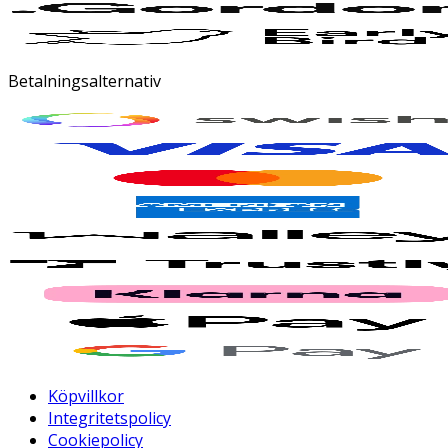
Betalningsalternativ
Köpvillkor
Integritetspolicy
Cookiepolicy