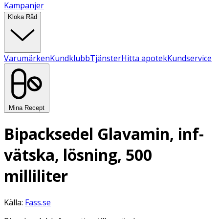
Kampanjer
Kloka Råd
Varumärken
Kundklubb
Tjänster
Hitta apotek
Kundservice
Mina Recept
Bipacksedel Glavamin, inf-
vätska, lösning, 500
milliliter
Källa:
Fass.se