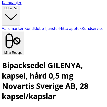
Kampanjer
Kloka Råd
Varumärken
Kundklubb
Tjänster
Hitta apotek
Kundservice
Mina Recept
Bipacksedel GILENYA,
kapsel, hård 0,5 mg
Novartis Sverige AB, 28
kapsel/kapslar