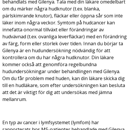
behandlats med Gilenya. Tala med din läkare omedelbart
om du märker några hudknutor (t.ex. blanka,
pärlskimrande knutor), fläckar eller öppna sår som inte
läker inom några veckor. Symtom på hudcancer kan
innefatta onormal tillväxt eller förändringar av
hudvävnad (t.ex. ovanliga leverfläckar) med en förändring
av färg, form eller storlek över tiden. Innan du börjar ta
Gilenya är en hudundersökning nödvändig för att
kontrollera om du har några hudknutor. Din läkare
kommer också att genomföra regelbundna
hudundersökningar under behandlingen med Gilenya.
Om du får problem med huden, kan din läkare skicka dig
till en hudläkare, som efter undersökningen kan besluta
att det är viktigt för dig att undersökas med jämna
mellanrum.
En typ av cancer i lymfsystemet (lymfom) har
rapporterats hos MS-patienter behandlade med Gilenya.