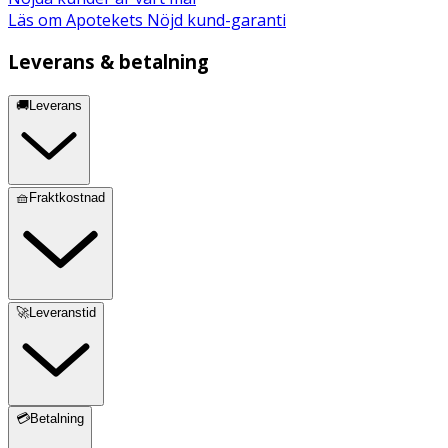
Läs om Apotekets Nöjd kund-garanti
Leverans & betalning
🚚Leverans
🧺Fraktkostnad
🚀Leveranstid
💳Betalning