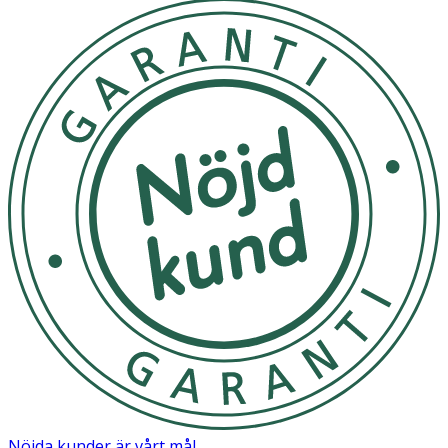
jämföra färgerna på teststickan mot jämförelsetabellen
som kommer med i ditt testkit.
Innehåll
1 test
Nöjda kunder är vårt mål