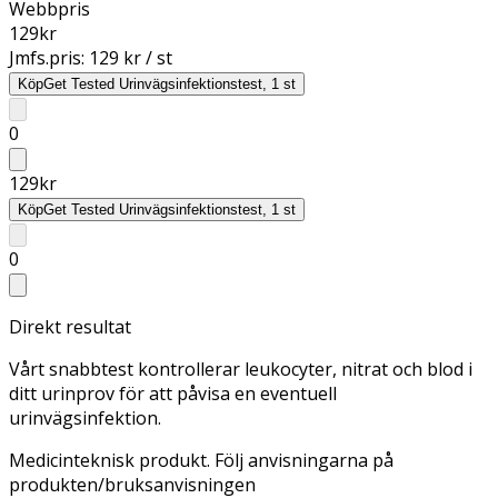
Webbpris
129
kr
Jmfs.pris:
129 kr / st
Köp
Get Tested Urinvägsinfektionstest, 1 st
0
129
kr
Köp
Get Tested Urinvägsinfektionstest, 1 st
0
Direkt resultat
Vårt snabbtest kontrollerar leukocyter, nitrat och blod i
ditt urinprov för att påvisa en eventuell
urinvägsinfektion.
Medicinteknisk produkt. Följ anvisningarna på
produkten/bruksanvisningen