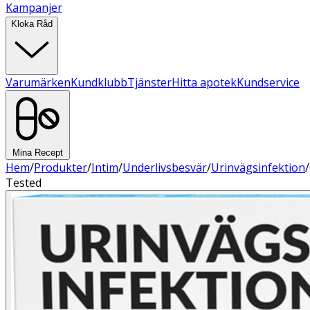
Kampanjer
Kloka Råd
Varumärken
Kundklubb
Tjänster
Hitta apotek
Kundservice
Mina Recept
Hem
/
Produkter
/
Intim
/
Underlivsbesvär
/
Urinvägsinfektion
/
Tested