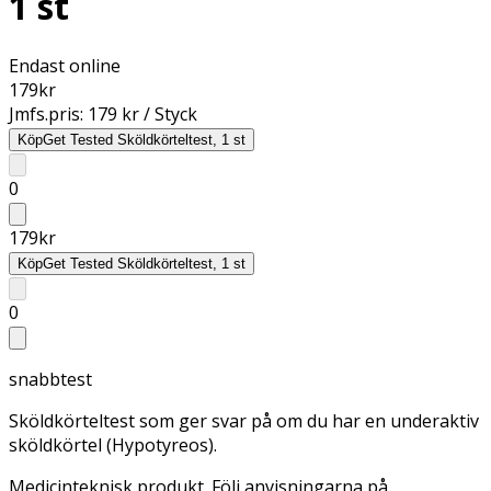
1 st
Endast online
179
kr
Jmfs.pris:
179 kr / Styck
Köp
Get Tested Sköldkörteltest, 1 st
0
179
kr
Köp
Get Tested Sköldkörteltest, 1 st
0
snabbtest
Sköldkörteltest som ger svar på om du har en underaktiv
sköldkörtel (Hypotyreos).
Medicinteknisk produkt. Följ anvisningarna på