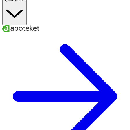
💳Betalning