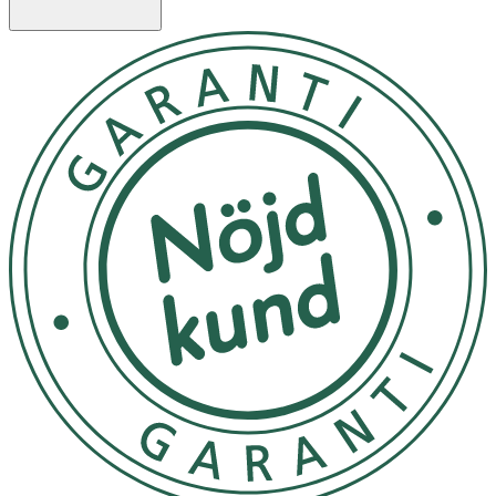
överför blodet till pipetten och droppa det i kassettens
provbrunn tillsammans med 2 droppar buffert.
- Läs av svaret efter 10 minuter.
Innehåll
1 test