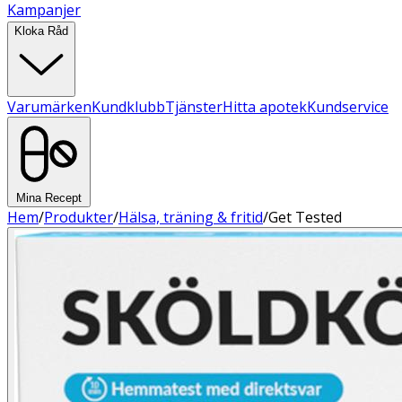
Kampanjer
Kloka Råd
Varumärken
Kundklubb
Tjänster
Hitta apotek
Kundservice
Mina Recept
Hem
/
Produkter
/
Hälsa, träning & fritid
/
Get Tested