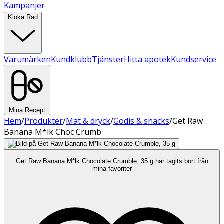
Kampanjer
Kloka Råd
Varumärken
Kundklubb
Tjänster
Hitta apotek
Kundservice
Mina Recept
Hem
/
Produkter
/
Mat & dryck
/
Godis & snacks
/
Get Raw
Banana M*lk Choc Crumb
Get Raw Banana M*lk Chocolate Crumble, 35 g har tagits bort från
mina favoriter