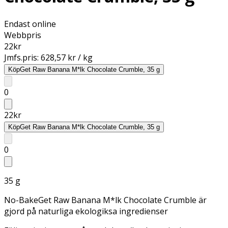
Endast online
Webbpris
22
kr
Jmfs.pris:
628,57 kr / kg
Köp
Get Raw Banana M*lk Chocolate Crumble, 35 g
0
22
kr
Köp
Get Raw Banana M*lk Chocolate Crumble, 35 g
0
35 g
No-BakeGet Raw Banana M*lk Chocolate Crumble är
gjord på naturliga ekologiksa ingredienser