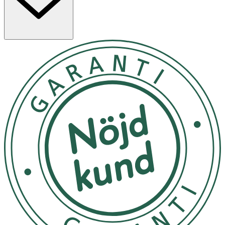
Firming Spheres för att strama upp - Anti-Aging Massage
Technology för att och motverka fina linjer
MicroCurrent Face-Lifter | 6 i 1 fokuserar på följande
områden av din hud: - Fina linjer - Skin Toning - Skin Glow
- Massage
Läs säkerhetsinformationen före första användningen.
Ladda ner GESKE Beauty App för video guidad träning
och få tillgång till fler sessioner på di Börja med lägsta
intensitet och öka sakta efter behov. Denna produkt är
inte avsedd att behandla medicinska hudåkommor eller
sjukdomar. Om du har medicinska hudåkommor eller
sjukdomar, kontakta din hudläkare innan du använder
denna produkt. Använd inte produkten på irriterad eller
skadad hud eller öppna sår (efter någon form av skada),
bakteriella eller virusinfektioner i huden (både i
behandlingsområdet och på andra ställen) Använd inte
produkten om den är 1. ovanligt varm, 2. mekaniskt
skadad eller deformerad, 3. missfärgad. Om smärta
och/eller obehag uppstår under användning, avbryt