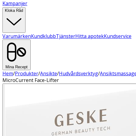
Kampanjer
Kloka Råd
Varumärken
Kundklubb
Tjänster
Hitta apotek
Kundservice
Mina Recept
Hem
/
Produkter
/
Ansikte
/
Hudvårdsverktyg
/
Ansiktsmassag
MicroCurrent Face-Lifter