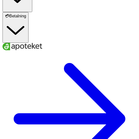
Nej
💳Betalning
Ingredienser:
ABS, Silicone, Zinc Alloy