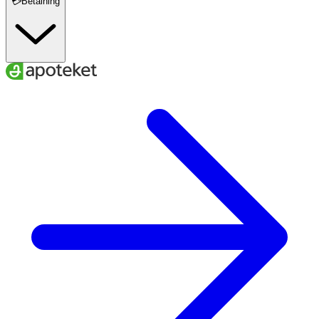
💳Betalning