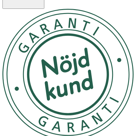
fantastisk produkt för att reducera pigmentfläckar, fina
linjer och trött hud – med en silkeslen formula som inte
torkar ut och snabbt ger resultat.
Applicera en ärtstor mängd i ansiktet på kvällen. I din
kvällsrutin, applicera flytande och gelbaserade produkter
först (t.ex. toner eller andra serum) och sedan A-Game.
Avsluta med en fuktkräm. Använd alltid solskydd med
minst SPF 30 på morgonen. Om din hud är känslig, börja
med att använda A-Game varannan kväll och öka till varje
kväll efter cirka två veckor om huden tolererar det väl. Du
kan använda A-Game runt ögonområdet, men undvik att
få produkten i ögonen. Bra att veta: A-Game har en
naturligt gul färg tack vare retinalet. Färgen försvinner
vid applicering och lämnar ingen gul ton på huden eller
ytor. Använd inte om du är gravid eller ammar!
Förvara produkten vid rumstemperatur eller i kylskåp.
Undvik varma platser och direkt solljus. Använd inom 6
månader efter öppnandet.