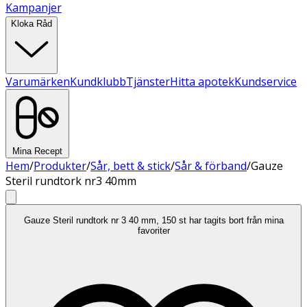
Kampanjer
Kloka Råd
Varumärken
Kundklubb
Tjänster
Hitta apotek
Kundservice
Mina Recept
Hem
/
Produkter
/
Sår, bett & stick
/
Sår & förband
/
Gauze
Steril rundtork nr3 40mm
Gauze Steril rundtork nr 3 40 mm, 150 st har tagits bort från mina
favoriter