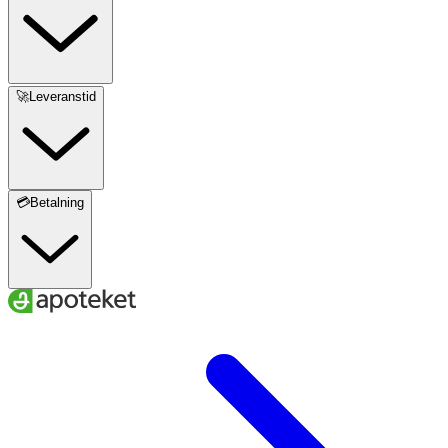
🚀Leveranstid
💳Betalning