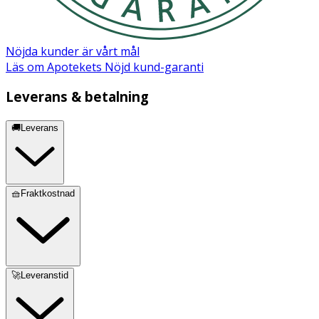
Nöjda kunder är vårt mål
Läs om Apotekets Nöjd kund-garanti
Leverans & betalning
🚚Leverans
🧺Fraktkostnad
🚀Leveranstid