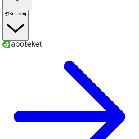
💳Betalning