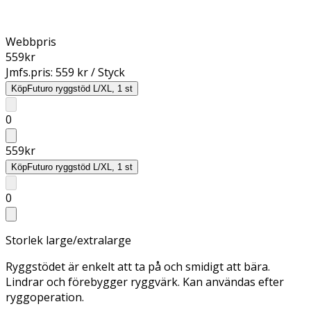
Webbpris
559
kr
Jmfs.pris:
559 kr / Styck
Köp
Futuro ryggstöd L/XL, 1 st
0
559
kr
Köp
Futuro ryggstöd L/XL, 1 st
0
Storlek large/extralarge
Ryggstödet är enkelt att ta på och smidigt att bära.
Lindrar och förebygger ryggvärk. Kan användas efter
ryggoperation.