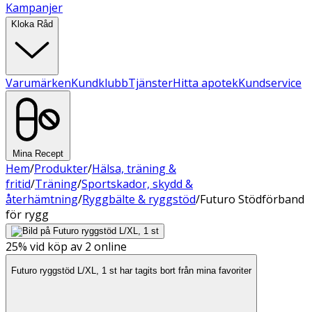
Kampanjer
Kloka Råd
Varumärken
Kundklubb
Tjänster
Hitta apotek
Kundservice
Mina Recept
Hem
/
Produkter
/
Hälsa, träning &
fritid
/
Träning
/
Sportskador, skydd &
återhämtning
/
Ryggbälte & ryggstöd
/
Futuro Stödförband
för rygg
25%
vid köp av 2 online
Futuro ryggstöd L/XL, 1 st har tagits bort från mina favoriter