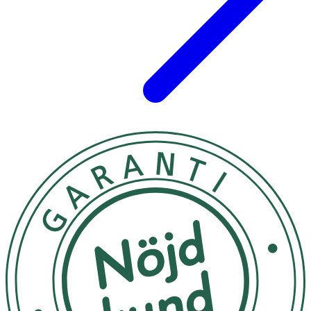
Viktigt att veta
Det här är en CE-märkt
medicinteknisk produkt
.