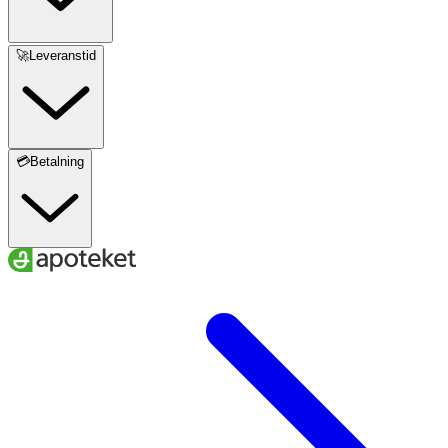
🚀Leveranstid
💳Betalning