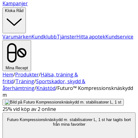
Kampanjer
Kloka Råd
Varumärken
Kundklubb
Tjänster
Hitta apotek
Kundservice
Mina Recept
Hem
/
Produkter
/
Hälsa, träning &
fritid
/
Träning
/
Sportskador, skydd &
återhämtning
/
Knästöd
/
Futuro™ Kompressionsknäskydd
m
25%
vid köp av 2 online
Futuro Kompressionsknäskydd m. stabilisatorer L, 1 st har tagits bort
från mina favoriter