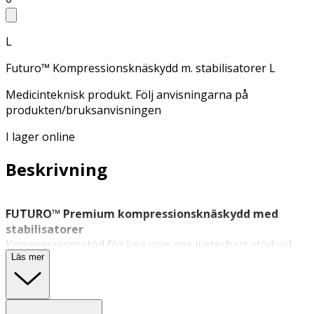
L
Futuro™ Kompressionsknäskydd m. stabilisatorer L
Medicinteknisk produkt. Följ anvisningarna på
produkten/bruksanvisningen
I lager online
Beskrivning
FUTURO™ Premium kompressionsknäskydd med
stabilisatorer
Kompressionsstöd för knä som ger justerbart stöd vid
Läs mer
rörelse och vardaglig belastning.
FUTURO™ Premium kompressionsknäskydd med
stabilisatorer är ett pådragbart
knäskydd
som ger