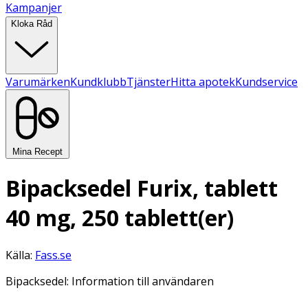
Kampanjer
Kloka Råd
Varumärken
Kundklubb
Tjänster
Hitta apotek
Kundservice
Mina Recept
Bipacksedel Furix, tablett
40 mg, 250 tablett(er)
Källa:
Fass.se
Bipacksedel: Information till användaren