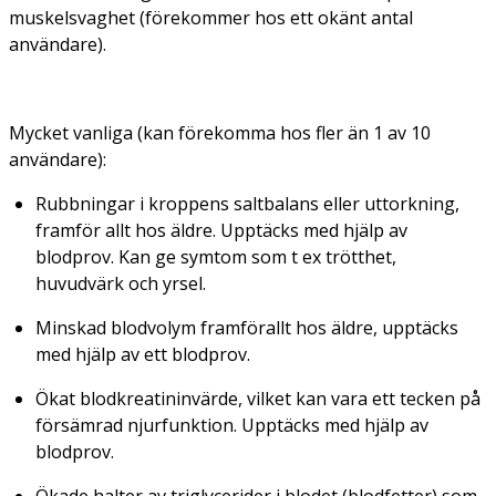
muskelsvaghet (förekommer hos ett okänt antal
användare).
Mycket vanliga (kan förekomma hos fler än 1 av 10
användare):
Rubbningar i kroppens saltbalans eller uttorkning,
framför allt hos äldre. Upptäcks med hjälp av
blodprov. Kan ge symtom som t ex trötthet,
huvudvärk och yrsel.
Minskad blodvolym framförallt hos äldre, upptäcks
med hjälp av ett blodprov.
Ökat blodkreatininvärde, vilket kan vara ett tecken på
försämrad njurfunktion. Upptäcks med hjälp av
blodprov.
Ökade halter av triglycerider i blodet (blodfetter) som