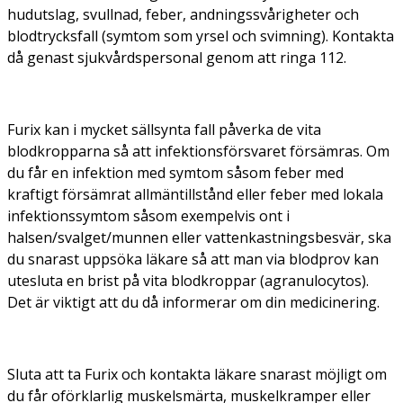
hudutslag, svullnad, feber, andningssvårigheter och
blodtrycksfall (symtom som yrsel och svimning). Kontakta
då genast sjukvårdspersonal genom att ringa 112.
Furix kan i mycket sällsynta fall påverka de vita
blodkropparna så att infektionsförsvaret försämras. Om
du får en infektion med symtom såsom feber med
kraftigt försämrat allmäntillstånd eller feber med lokala
infektionssymtom såsom exempelvis ont i
halsen/svalget/munnen eller vattenkastningsbesvär, ska
du snarast uppsöka läkare så att man via blodprov kan
utesluta en brist på vita blodkroppar (agranulocytos).
Det är viktigt att du då informerar om din medicinering.
Sluta att ta Furix och kontakta läkare snarast möjligt om
du får oförklarlig muskelsmärta, muskelkramper eller