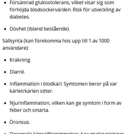
Försämrad glukostolerans, vilket visar sig som
förhöjda blodsockervärden. Risk för utveckling av
diabetes.
Dövhet (ibland bestående).
Sällsynta (kan förekomma hos upp till 1 av 1000
användare):
Kräkning.
Diarré.
Inflammation i blodkärl. Symtomen beror på var
kärlet/kärlen sitter.
Njurinflammation, vilken kan ge symtom i form av
feber och smärta.
Öronsus.
Onormala känselförnimmelser, t ex myrkrypningar,