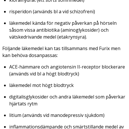
risperidon (används bl a vid schizofreni)
läkemedel kända för negativ påverkan på hörseln
såsom vissa antibiotika (aminoglykosider) och
vätskedrivande medel (etakrynsyra).
Följande läkemedel kan tas tillsammans med Furix men
kan behöva dosanpassas:
ACE-hämmare och angiotensin II-receptor blockerare
(används vid bl a högt blodtryck)
läkemedel mot högt blodtryck
digitalisglykosider och andra läkemedel som påverkar
hjärtats rytm
litium (används vid manodepressiv sjukdom)
inflammationsdämpande och smärtstillande medel av