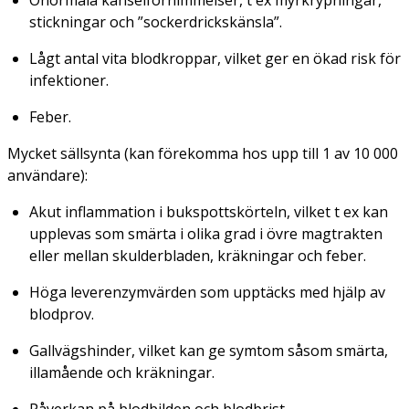
stickningar och ”sockerdrickskänsla”.
Lågt antal vita blodkroppar, vilket ger en ökad risk för
infektioner.
Feber.
Mycket sällsynta (kan förekomma hos upp till 1 av 10 000
användare):
Akut inflammation i bukspottskörteln, vilket t ex kan
upplevas som smärta i olika grad i övre magtrakten
eller mellan skulderbladen, kräkningar och feber.
Höga leverenzymvärden som upptäcks med hjälp av
blodprov.
Gallvägshinder, vilket kan ge symtom såsom smärta,
illamående och kräkningar.
Påverkan på blodbilden och blodbrist.