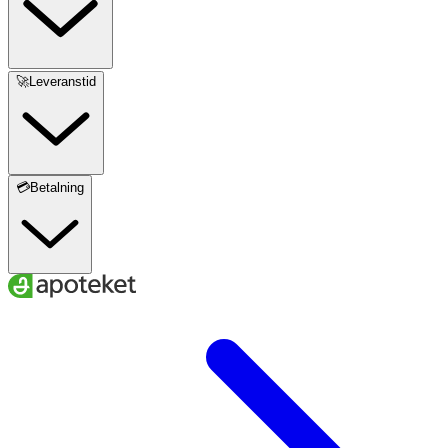
🚀Leveranstid
💳Betalning