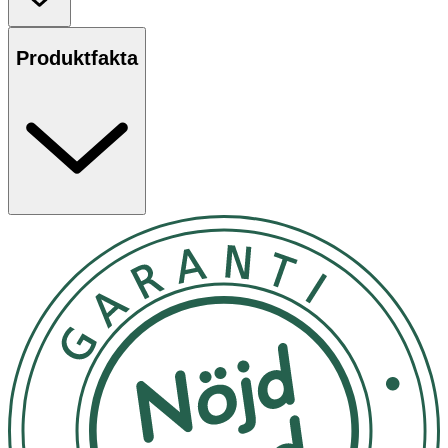
den kan stå av sig själv. Utredningsborsten levereras
med ett fodral för säker förvaring hemma, eller i väskan.
Produktfakta
Använd borsten på vått eller torrt hår. Sätt på det
inskjutningsbara fodralet på borsten när den ej används
för att skydda borsten.
Rumstemperatur
OK för gravida och ammande:
Ja
Ingredienser:
1 borste, 1 fodral