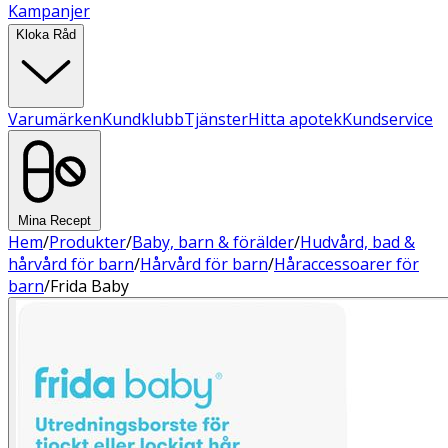
Kampanjer
Kloka Råd
Varumärken
Kundklubb
Tjänster
Hitta apotek
Kundservice
Mina Recept
Hem
/
Produkter
/
Baby, barn & förälder
/
Hudvård, bad &
hårvård för barn
/
Hårvård för barn
/
Håraccessoarer för
barn
/
Frida Baby