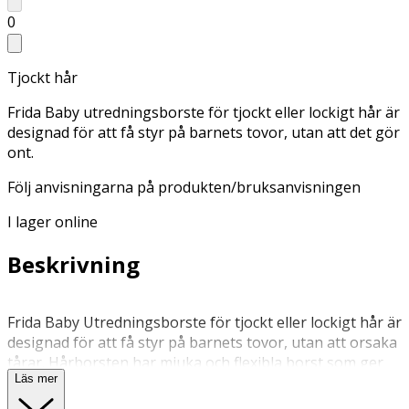
0
Tjockt hår
Frida Baby utredningsborste för tjockt eller lockigt hår är
designad för att få styr på barnets tovor, utan att det gör
ont.
Följ anvisningarna på produkten/bruksanvisningen
I lager online
Beskrivning
Frida Baby Utredningsborste för tjockt eller lockigt hår är
designad för att få styr på barnets tovor, utan att orsaka
tårar. Hårborsten har mjuka och flexibla borst som ger
Läs mer
en skonsam borstning. Den fungerar på både vått och
torrt hår. Borsten har också en platt ände vilket gör att