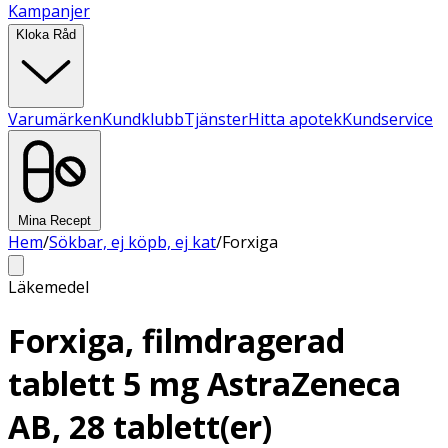
Kampanjer
Kloka Råd
Varumärken
Kundklubb
Tjänster
Hitta apotek
Kundservice
Mina Recept
Hem
/
Sökbar, ej köpb, ej kat
/
Forxiga
Läkemedel
Forxiga, filmdragerad
tablett 5 mg AstraZeneca
AB, 28 tablett(er)