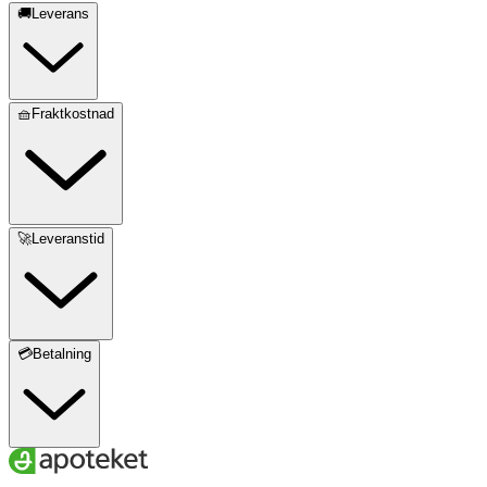
🚚Leverans
🧺Fraktkostnad
🚀Leveranstid
💳Betalning