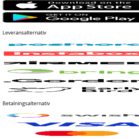
Leveransalternativ
Betalningsalternativ