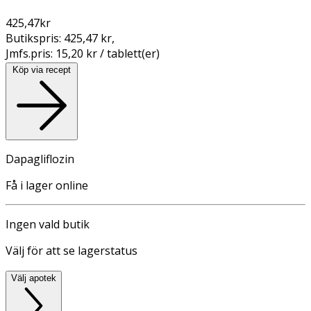
425,47
kr
Butikspris:
425,47 kr
,
Jmfs.pris:
15,20 kr / tablett(er)
Köp via recept
Dapagliflozin
Få i lager online
Ingen vald butik
Välj för att se lagerstatus
Välj apotek