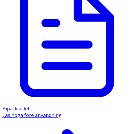
Bipacksedel
Läs noga före användning