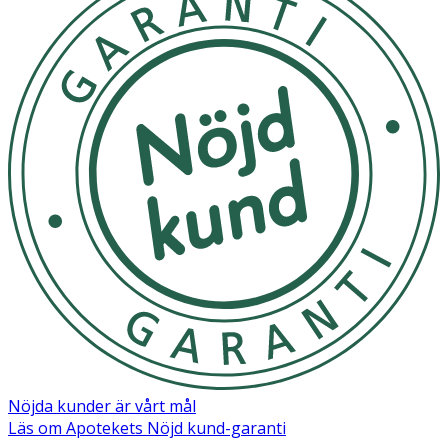
- Serveras kyld.
- Konsumeras som den är eller blandas i drycker.
Förvaring
Oöppnad förpackning förvaras i rumstemperatur.
Öppnad förpackning förvaras i kylskåp och bör
förbrukas inom tre dagar.
Näringsinnehåll
100 g
Energi
220 kJ/52 kcal
Fett
<0,5 g
- varav mättat fett
0 g
Nöjda kunder är vårt mål
Läs om Apotekets Nöjd kund-garanti
Kolhydrat
11,1 g