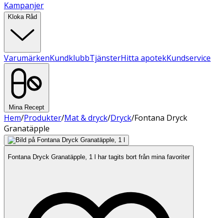
Kampanjer
Kloka Råd
Varumärken
Kundklubb
Tjänster
Hitta apotek
Kundservice
Mina Recept
Hem
/
Produkter
/
Mat & dryck
/
Dryck
/
Fontana Dryck
Granatäpple
Fontana Dryck Granatäpple, 1 l har tagits bort från mina favoriter