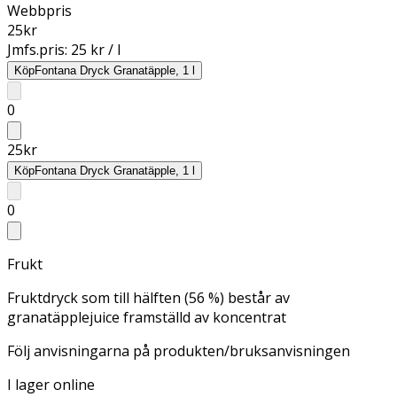
Webbpris
25
kr
Jmfs.pris:
25 kr / l
Köp
Fontana Dryck Granatäpple, 1 l
0
25
kr
Köp
Fontana Dryck Granatäpple, 1 l
0
Frukt
Fruktdryck som till hälften (56 %) består av
granatäpplejuice framställd av koncentrat
Följ anvisningarna på produkten/bruksanvisningen
I lager online