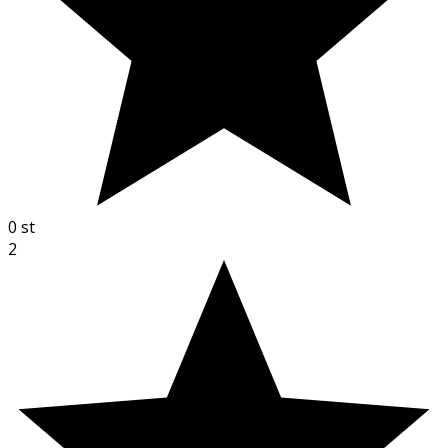
0
st
2