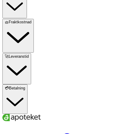
🧺Fraktkostnad
🚀Leveranstid
💳Betalning