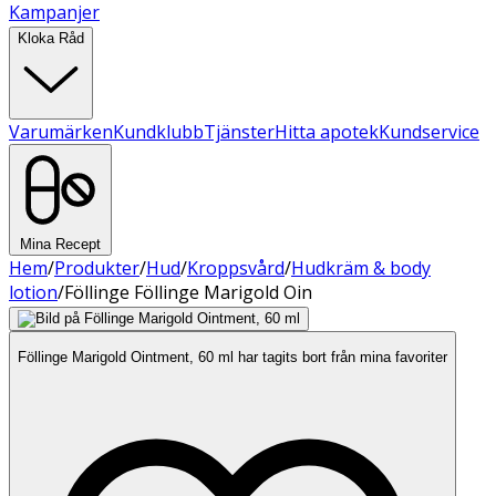
Kampanjer
Kloka Råd
Varumärken
Kundklubb
Tjänster
Hitta apotek
Kundservice
Mina Recept
Hem
/
Produkter
/
Hud
/
Kroppsvård
/
Hudkräm & body
lotion
/
Föllinge Föllinge Marigold Oin
Föllinge Marigold Ointment, 60 ml har tagits bort från mina favoriter