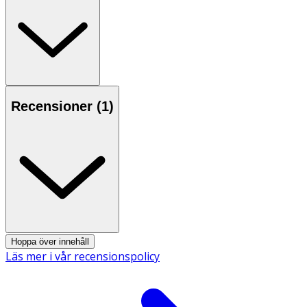
salvan ger bra effekt på till exempel torr hud, nariga
händer, fötter och armbågar.
Användning
- Applicera på läpparna, i ansiktet eller på kroppen.
Förvaring
Recensioner (
1
)
Förvaras i rumstemperatur utom räckhåll för små barn.
Innehåll
Olea europaea fruit oil, Cera flava, Calendula officinalis
flower extract, Matricaria recutita, Lavandula angustifolia
oil, Citrus bergamia peel oil expressed. *Geraniol,
*Linalool, *Limonene. *part of essential oils.
Hoppa över innehåll
Läs mer i vår recensionspolicy