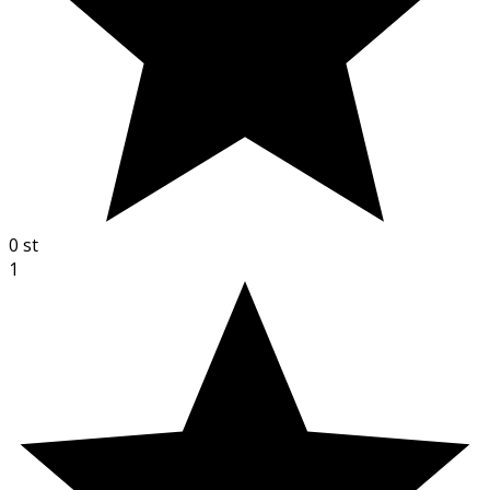
0
st
1