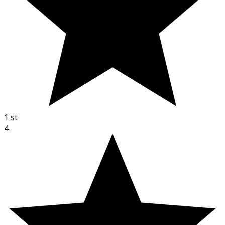
1
st
4