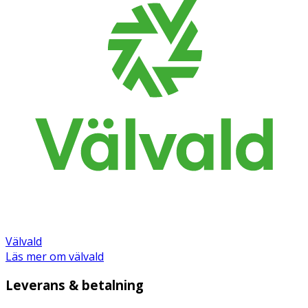
Välvald
Läs mer om välvald
Leverans & betalning