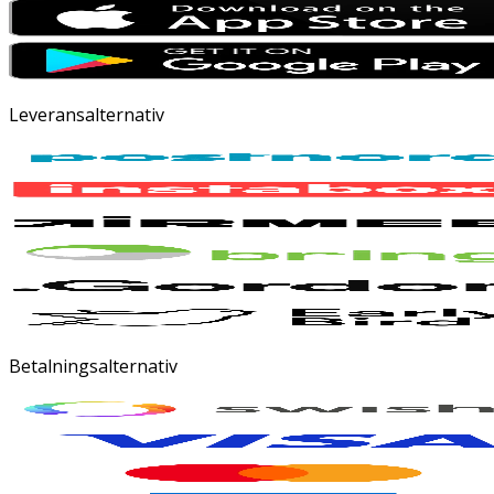
Leveransalternativ
Betalningsalternativ