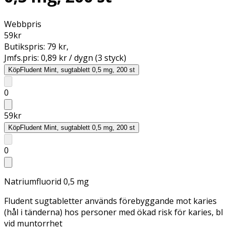
Webbpris
59
kr
Butikspris:
79 kr
,
Jmfs.pris:
0,89 kr / dygn (3 styck)
Köp
Fludent Mint, sugtablett 0,5 mg, 200 st
0
59
kr
Köp
Fludent Mint, sugtablett 0,5 mg, 200 st
0
Natriumfluorid 0,5 mg
Fludent sugtabletter används förebyggande mot karies
(hål i tänderna) hos personer med ökad risk för karies, bl
vid muntorrhet