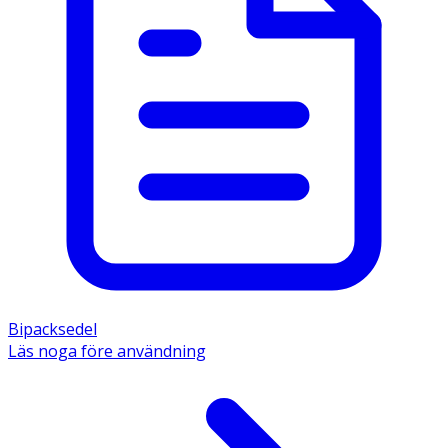
möjligt i munnen. Fördela dosen över dagen. Ta gärna
sugtabletten efter att du ätit.
- Vid samtidig användning av fluortandkräm,
fluortuggummi eller vid fluorsköljning ska dosen
minskas. Förvaras vid högst 25°C. Inga kända risker vid
användning under graviditet och amning.
Innehåll
Verksamt ämne: Natriumfluorid motsvarande 0,25 mg,
0,5 mg respektive 0,75 mg fluor.
Övriga innehållsämnen: Makrogol, magnesiumstearat,
povidon, sorbitol (E 420), xylitol (E 967), talk,
pepparmintarom.
Bipacksedel
Läs noga före användning
Förvara detta läkemedel utom syn- och räckhåll för barn.
Förvaras vid högst 25°C.