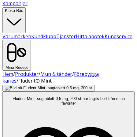
Kampanjer
Kloka Råd
Varumärken
Kundklubb
Tjänster
Hitta apotek
Kundservice
Mina Recept
Hem
/
Produkter
/
Mun & tänder
/
Förebygga
karies
/
Fludent® Mint
Fludent Mint, sugtablett 0,5 mg, 200 st har tagits bort från mina
favoriter