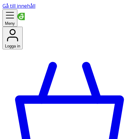
Gå till innehåll
Meny
Logga in