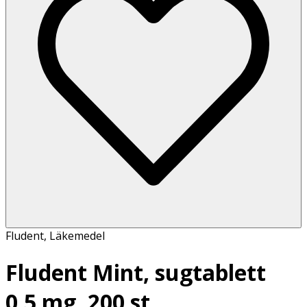
Fludent
,
Läkemedel
Fludent Mint, sugtablett
0,5 mg, 200 st