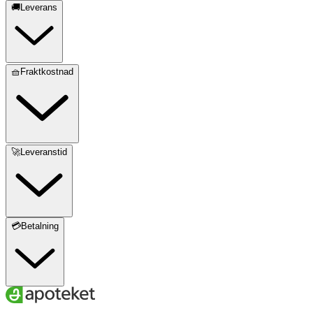
🚚Leverans
🧺Fraktkostnad
🚀Leveranstid
💳Betalning