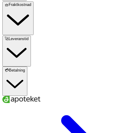
🧺Fraktkostnad
🚀Leveranstid
💳Betalning