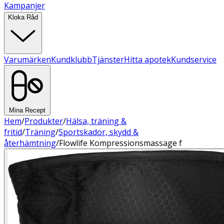
Kampanjer
Kloka Råd
Varumärken
Kundklubb
Tjänster
Hitta apotek
Kundservice
Mina Recept
Hem
/
Produkter
/
Hälsa, träning &
fritid
/
Träning
/
Sportskador, skydd &
återhämtning
/
Flowlife Kompressionsmassage f