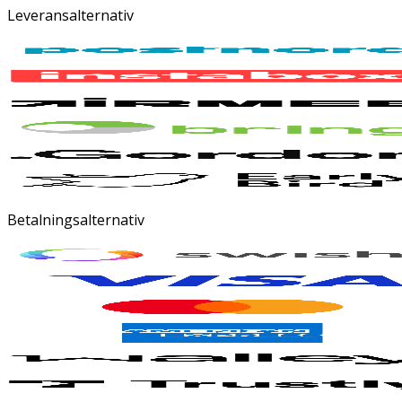
Leveransalternativ
Betalningsalternativ