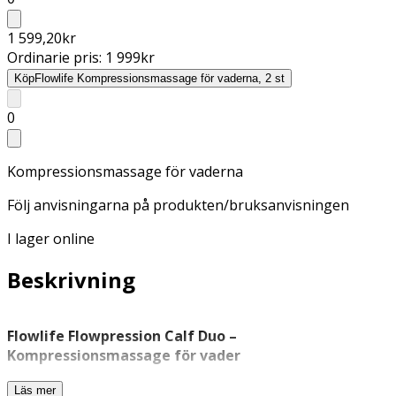
1 599,20
kr
Ordinarie pris:
1 999
kr
Köp
Flowlife Kompressionsmassage för vaderna, 2 st
0
Kompressionsmassage för vaderna
Följ anvisningarna på produkten/bruksanvisningen
I lager online
Beskrivning
Flowlife Flowpression Calf Duo –
Kompressionsmassage för vader
Flowpression Calf Duo är ett komplett set med två
Läs mer